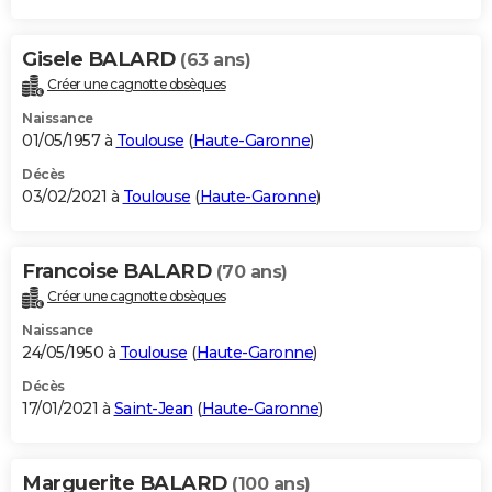
City break
Voyage de noces
Climat
Destinations
Voyage nature
Forum
+
PHOTO
Gisele BALARD
(63 ans)
GUIDES D'ACHAT
Créer une cagnotte obsèques
BONS PLANS
Naissance
01/05/1957 à
Toulouse
(
Haute-Garonne
)
CARTE DE VOEUX
Décès
03/02/2021 à
Toulouse
(
Haute-Garonne
)
Carte Bonne année
Carte Pâques
Carte de Noël
Carte Saint-Valentin
Carte d'anniversaire
DICTIONNAIRE
Biographies
Expressions
Dictionnaire
Citations
Proverbes
PROGRAMME TV
Francoise BALARD
(70 ans)
COPAINS D'AVANT
Créer une cagnotte obsèques
Naissance
Se connecter
Collèges
Universités
Service militaire
S'inscrire
Lycées
Primaires
Entreprises
Avis de recherche
AVIS DE DÉCÈS
24/05/1950 à
Toulouse
(
Haute-Garonne
)
FORUM
Décès
17/01/2021 à
Saint-Jean
(
Haute-Garonne
)
Lifestyle
Sport
Television
Cinema
Bricolage
Culture
Auto
Voyage
Marguerite BALARD
(100 ans)