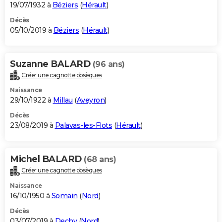
19/07/1932 à
Béziers
(
Hérault
)
Décès
05/10/2019 à
Béziers
(
Hérault
)
Suzanne BALARD
(96 ans)
Créer une cagnotte obsèques
Naissance
29/10/1922 à
Millau
(
Aveyron
)
Décès
23/08/2019 à
Palavas-les-Flots
(
Hérault
)
Michel BALARD
(68 ans)
Créer une cagnotte obsèques
Naissance
16/10/1950 à
Somain
(
Nord
)
Décès
03/07/2019 à
Dechy
(
Nord
)