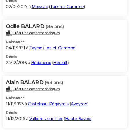
Décès
02/01/2017 à
Moissac
(
Tarn-et-Garonne
)
Odile BALARD
(85 ans)
Créer une cagnotte obsèques
Naissance
04/11/1931 à
Tayrac
(
Lot-et-Garonne
)
Décès
24/12/2016 à
Bédarieux
(
Hérault
)
Alain BALARD
(63 ans)
Créer une cagnotte obsèques
Naissance
11/11/1953 à
Castelnau-Pégayrols
(
Aveyron
)
Décès
11/12/2016 à
Vallières-sur-Fier
(
Haute-Savoie
)