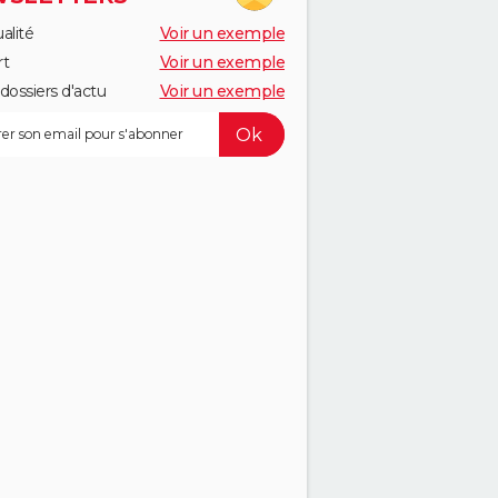
alité
Voir un exemple
rt
Voir un exemple
dossiers d'actu
Voir un exemple