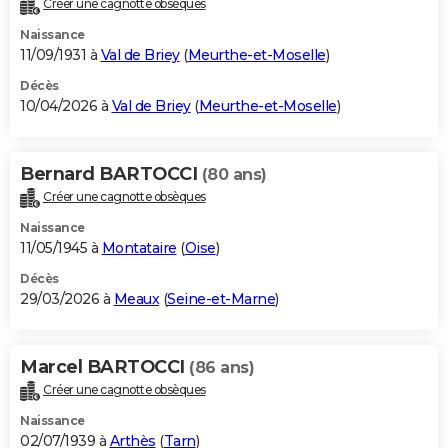
Créer une cagnotte obsèques
City break
Voyage de noces
Climat
Destinations
Voyage nature
Forum
+
PHOTO
Naissance
11/09/1931 à
Val de Briey
(
Meurthe-et-Moselle
)
GUIDES D'ACHAT
Décès
10/04/2026 à
Val de Briey
(
Meurthe-et-Moselle
)
BONS PLANS
CARTE DE VOEUX
Bernard BARTOCCI
(80 ans)
Carte Bonne année
Carte Pâques
Carte de Noël
Carte Saint-Valentin
Carte d'anniversaire
DICTIONNAIRE
Créer une cagnotte obsèques
Biographies
Expressions
Dictionnaire
Citations
Proverbes
PROGRAMME TV
Naissance
11/05/1945 à
Montataire
(
Oise
)
COPAINS D'AVANT
Décès
29/03/2026 à
Meaux
(
Seine-et-Marne
)
Se connecter
Collèges
Universités
Service militaire
S'inscrire
Lycées
Primaires
Entreprises
Avis de recherche
AVIS DE DÉCÈS
FORUM
Marcel BARTOCCI
(86 ans)
Lifestyle
Sport
Television
Cinema
Bricolage
Culture
Auto
Voyage
Créer une cagnotte obsèques
Naissance
02/07/1939 à
Arthès
(
Tarn
)