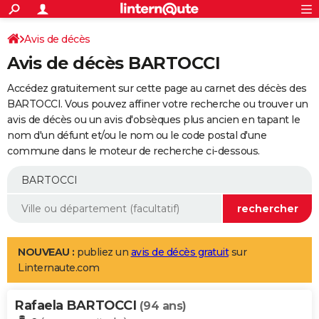
ACTUALITÉS
Connexion
S'inscrire
Avis de décès
Rechercher
Société
Education
Villes
Politique
Faits Divers
Monde
+
SPORT
Avis de décès BARTOCCI
Football
Cyclisme
Forum
Coupe du monde 2026
Tennis
Rugby
CULTURE
Accédez gratuitement sur cette page au carnet des décès des
TNT
Cinéma
Musique
Programme TV
Streaming
Sorties cinéma
+
BARTOCCI. Vous pouvez affiner votre recherche ou trouver un
FINANCE
avis de décès ou un avis d'obsèques plus ancien en tapant le
Impôts
Immobilier
Banque
Crédit
Retraite
Epargne
Risques naturels par ville
Assurance
AUTO
nom d'un défunt et/ou le nom ou le code postal d'une
commune dans le moteur de recherche ci-dessous.
Réserver un essai
Berlines
Forum auto
Essais
Citadines
SUV
+
HIGH-TECH
Meilleur smartphone
Ordinateurs
Guide high-tech
Mobiles
Internet
Jeux vidéo
+
BRICOLAGE
Aménagement intérieur
Cuisine
Jardinage
+
Forum
Extérieur
Salle de bains
Rangement
WEEK-END
Escapades
Expositions
Week-end nature
Guides de France
Patrimoine
Musées
+
LIFESTYLE
NOUVEAU :
publiez un
avis de décès gratuit
sur
Linternaute.com
Bien-être
Mode
+
Art de vivre
Loisirs
Modes de vie
SANTE
Rafaela BARTOCCI
Guide de la santé
Médicaments
+
Alimentation
Maladies
Sommeil
(94 ans)
VOYAGE