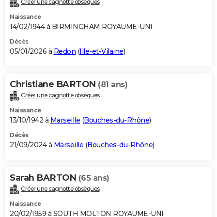
Créer une cagnotte obsèques
City break
Voyage de noces
Climat
Destinations
Voyage nature
Forum
+
PHOTO
Naissance
14/02/1944 à BIRMINGHAM ROYAUME-UNI
GUIDES D'ACHAT
Décès
05/01/2026 à
Redon
(
Ille-et-Vilaine
)
BONS PLANS
CARTE DE VOEUX
Christiane BARTON
(81 ans)
Carte Bonne année
Carte Pâques
Carte de Noël
Carte Saint-Valentin
Carte d'anniversaire
DICTIONNAIRE
Créer une cagnotte obsèques
Biographies
Expressions
Dictionnaire
Citations
Proverbes
PROGRAMME TV
Naissance
13/10/1942 à
Marseille
(
Bouches-du-Rhône
)
COPAINS D'AVANT
Décès
21/09/2024 à
Marseille
(
Bouches-du-Rhône
)
Se connecter
Collèges
Universités
Service militaire
S'inscrire
Lycées
Primaires
Entreprises
Avis de recherche
AVIS DE DÉCÈS
FORUM
Sarah BARTON
(65 ans)
Lifestyle
Sport
Television
Cinema
Bricolage
Culture
Auto
Voyage
Créer une cagnotte obsèques
Naissance
20/02/1959 à SOUTH MOLTON ROYAUME-UNI