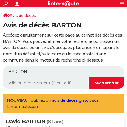
ACTUALITÉS
Connexion
S'inscrire
Avis de décès
Rechercher
Société
Education
Villes
Politique
Faits Divers
Monde
+
SPORT
Avis de décès BARTON
Football
Cyclisme
Forum
Coupe du monde 2026
Tennis
Rugby
CULTURE
Accédez gratuitement sur cette page au carnet des décès des
TNT
Cinéma
Musique
Programme TV
Streaming
Sorties cinéma
+
BARTON. Vous pouvez affiner votre recherche ou trouver un
FINANCE
avis de décès ou un avis d'obsèques plus ancien en tapant le
Impôts
Immobilier
Banque
Crédit
Retraite
Epargne
Risques naturels par ville
Assurance
AUTO
nom d'un défunt et/ou le nom ou le code postal d'une
commune dans le moteur de recherche ci-dessous.
Réserver un essai
Berlines
Forum auto
Essais
Citadines
SUV
+
HIGH-TECH
Meilleur smartphone
Ordinateurs
Guide high-tech
Mobiles
Internet
Jeux vidéo
+
BRICOLAGE
Aménagement intérieur
Cuisine
Jardinage
+
Forum
Extérieur
Salle de bains
Rangement
WEEK-END
Escapades
Expositions
Week-end nature
Guides de France
Patrimoine
Musées
+
LIFESTYLE
NOUVEAU :
publiez un
avis de décès gratuit
sur
Linternaute.com
Bien-être
Mode
+
Art de vivre
Loisirs
Modes de vie
SANTE
David BARTON
Guide de la santé
Médicaments
+
Alimentation
Maladies
Sommeil
(81 ans)
VOYAGE