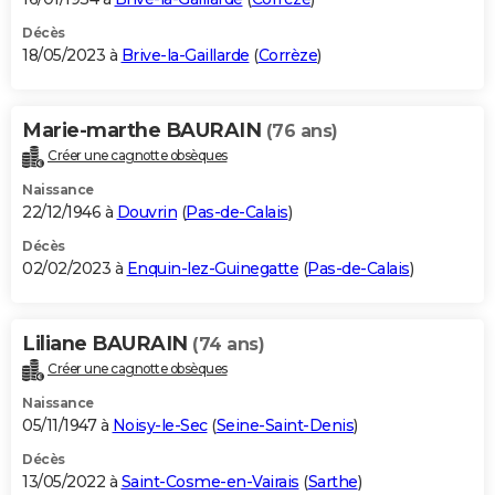
Décès
18/05/2023 à
Brive-la-Gaillarde
(
Corrèze
)
Marie-marthe BAURAIN
(76 ans)
Créer une cagnotte obsèques
Naissance
22/12/1946 à
Douvrin
(
Pas-de-Calais
)
Décès
02/02/2023 à
Enquin-lez-Guinegatte
(
Pas-de-Calais
)
Liliane BAURAIN
(74 ans)
Créer une cagnotte obsèques
Naissance
05/11/1947 à
Noisy-le-Sec
(
Seine-Saint-Denis
)
Décès
13/05/2022 à
Saint-Cosme-en-Vairais
(
Sarthe
)