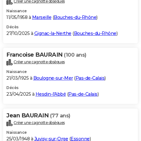
Créer une cagnotte obsèques
City break
Voyage de noces
Climat
Destinations
Voyage nature
Forum
+
PHOTO
Naissance
11/05/1958 à
Marseille
(
Bouches-du-Rhône
)
GUIDES D'ACHAT
Décès
27/10/2025 à
Gignac-la-Nerthe
(
Bouches-du-Rhône
)
BONS PLANS
CARTE DE VOEUX
Francoise BAURAIN
(100 ans)
Carte Bonne année
Carte Pâques
Carte de Noël
Carte Saint-Valentin
Carte d'anniversaire
DICTIONNAIRE
Créer une cagnotte obsèques
Biographies
Expressions
Dictionnaire
Citations
Proverbes
PROGRAMME TV
Naissance
21/03/1925 à
Boulogne-sur-Mer
(
Pas-de-Calais
)
COPAINS D'AVANT
Décès
23/04/2025 à
Hesdin-l'Abbé
(
Pas-de-Calais
)
Se connecter
Collèges
Universités
Service militaire
S'inscrire
Lycées
Primaires
Entreprises
Avis de recherche
AVIS DE DÉCÈS
FORUM
Jean BAURAIN
(77 ans)
Lifestyle
Sport
Television
Cinema
Bricolage
Culture
Auto
Voyage
Créer une cagnotte obsèques
Naissance
25/03/1948 à
Juvisy-sur-Orge
(
Essonne
)