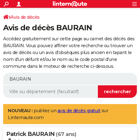
ACTUALITÉS
Connexion
S'inscrire
Avis de décès
Rechercher
Société
Education
Villes
Politique
Faits Divers
Monde
+
SPORT
Avis de décès BAURAIN
Football
Cyclisme
Forum
Coupe du monde 2026
Tennis
Rugby
CULTURE
Accédez gratuitement sur cette page au carnet des décès des
TNT
Cinéma
Musique
Programme TV
Streaming
Sorties cinéma
+
BAURAIN. Vous pouvez affiner votre recherche ou trouver un
FINANCE
avis de décès ou un avis d'obsèques plus ancien en tapant le
Impôts
Immobilier
Banque
Crédit
Retraite
Epargne
Risques naturels par ville
Assurance
AUTO
nom d'un défunt et/ou le nom ou le code postal d'une
commune dans le moteur de recherche ci-dessous.
Réserver un essai
Berlines
Forum auto
Essais
Citadines
SUV
+
HIGH-TECH
Meilleur smartphone
Ordinateurs
Guide high-tech
Mobiles
Internet
Jeux vidéo
+
BRICOLAGE
Aménagement intérieur
Cuisine
Jardinage
+
Forum
Extérieur
Salle de bains
Rangement
WEEK-END
Escapades
Expositions
Week-end nature
Guides de France
Patrimoine
Musées
+
LIFESTYLE
NOUVEAU :
publiez un
avis de décès gratuit
sur
Linternaute.com
Bien-être
Mode
+
Art de vivre
Loisirs
Modes de vie
SANTE
Patrick BAURAIN
Guide de la santé
Médicaments
+
Alimentation
Maladies
Sommeil
(67 ans)
VOYAGE