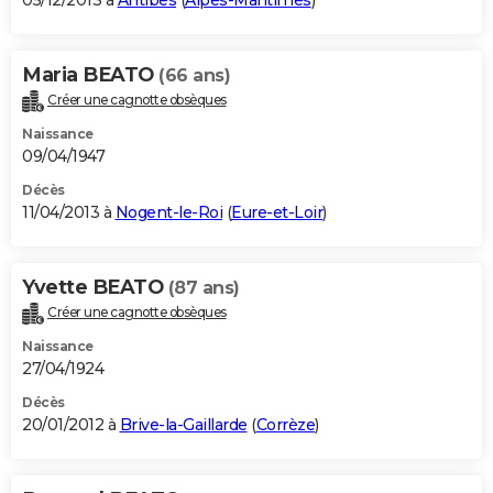
05/12/2013 à
Antibes
(
Alpes-Maritimes
)
Maria BEATO
(66 ans)
Créer une cagnotte obsèques
Naissance
09/04/1947
Décès
11/04/2013 à
Nogent-le-Roi
(
Eure-et-Loir
)
Yvette BEATO
(87 ans)
Créer une cagnotte obsèques
Naissance
27/04/1924
Décès
20/01/2012 à
Brive-la-Gaillarde
(
Corrèze
)