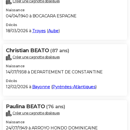
Créer une cagnotte obsèques
City break
Voyage de noces
Climat
Destinations
Voyage nature
Forum
+
PHOTO
Naissance
04/04/1940 à BOCACARA ESPAGNE
GUIDES D'ACHAT
Décès
18/03/2026 à
Troyes
(
Aube
)
BONS PLANS
CARTE DE VOEUX
Christian BEATO
(87 ans)
Carte Bonne année
Carte Pâques
Carte de Noël
Carte Saint-Valentin
Carte d'anniversaire
DICTIONNAIRE
Créer une cagnotte obsèques
Biographies
Expressions
Dictionnaire
Citations
Proverbes
PROGRAMME TV
Naissance
14/07/1938 à DEPARTEMENT DE CONSTANTINE
COPAINS D'AVANT
Décès
12/02/2026 à
Bayonne
(
Pyrénées-Atlantiques
)
Se connecter
Collèges
Universités
Service militaire
S'inscrire
Lycées
Primaires
Entreprises
Avis de recherche
AVIS DE DÉCÈS
FORUM
Paulina BEATO
(76 ans)
Lifestyle
Sport
Television
Cinema
Bricolage
Culture
Auto
Voyage
Créer une cagnotte obsèques
Naissance
24/07/1949 à ARROYO HONDO DOMINICAINE