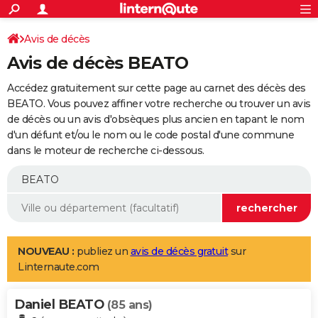
ACTUALITÉS
Connexion
S'inscrire
Avis de décès
Rechercher
Société
Education
Villes
Politique
Faits Divers
Monde
+
SPORT
Avis de décès BEATO
Football
Cyclisme
Forum
Coupe du monde 2026
Tennis
Rugby
CULTURE
Accédez gratuitement sur cette page au carnet des décès des
TNT
Cinéma
Musique
Programme TV
Streaming
Sorties cinéma
+
BEATO. Vous pouvez affiner votre recherche ou trouver un avis
FINANCE
de décès ou un avis d'obsèques plus ancien en tapant le nom
Impôts
Immobilier
Banque
Crédit
Retraite
Epargne
Risques naturels par ville
Assurance
AUTO
d'un défunt et/ou le nom ou le code postal d'une commune
dans le moteur de recherche ci-dessous.
Réserver un essai
Berlines
Forum auto
Essais
Citadines
SUV
+
HIGH-TECH
Meilleur smartphone
Ordinateurs
Guide high-tech
Mobiles
Internet
Jeux vidéo
+
BRICOLAGE
Aménagement intérieur
Cuisine
Jardinage
+
Forum
Extérieur
Salle de bains
Rangement
WEEK-END
Escapades
Expositions
Week-end nature
Guides de France
Patrimoine
Musées
+
LIFESTYLE
NOUVEAU :
publiez un
avis de décès gratuit
sur
Linternaute.com
Bien-être
Mode
+
Art de vivre
Loisirs
Modes de vie
SANTE
Daniel BEATO
Guide de la santé
Médicaments
+
Alimentation
Maladies
Sommeil
(85 ans)
VOYAGE