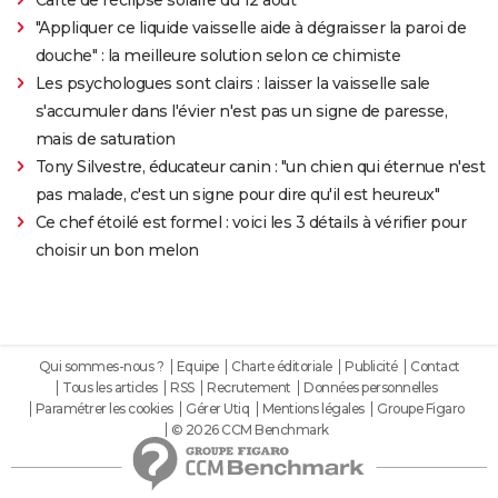
Carte de l'éclipse solaire du 12 août
"Appliquer ce liquide vaisselle aide à dégraisser la paroi de
douche" : la meilleure solution selon ce chimiste
Les psychologues sont clairs : laisser la vaisselle sale
s'accumuler dans l'évier n'est pas un signe de paresse,
mais de saturation
Tony Silvestre, éducateur canin : "un chien qui éternue n'est
pas malade, c'est un signe pour dire qu'il est heureux"
Ce chef étoilé est formel : voici les 3 détails à vérifier pour
choisir un bon melon
Qui sommes-nous ?
Equipe
Charte éditoriale
Publicité
Contact
Tous les articles
RSS
Recrutement
Données personnelles
Paramétrer les cookies
Gérer Utiq
Mentions légales
Groupe Figaro
© 2026 CCM Benchmark