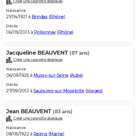
Créer une cagnotte obsèques
City break
Voyage de noces
Climat
Destinations
Voyage nature
Forum
+
PHOTO
Naissance
21/04/1921 à
Brindas
(
Rhône
)
GUIDES D'ACHAT
Décès
06/09/2013 à
Pollionnay
(
Rhône
)
BONS PLANS
CARTE DE VOEUX
Jacqueline BEAUVENT
(87 ans)
Carte Bonne année
Carte Pâques
Carte de Noël
Carte Saint-Valentin
Carte d'anniversaire
DICTIONNAIRE
Créer une cagnotte obsèques
Biographies
Expressions
Dictionnaire
Citations
Proverbes
PROGRAMME TV
Naissance
06/09/1925 à
Mussy-sur-Seine
(
Aube
)
COPAINS D'AVANT
Décès
27/09/2012 à
Saulxures-sur-Moselotte
(
Vosges
)
Se connecter
Collèges
Universités
Service militaire
S'inscrire
Lycées
Primaires
Entreprises
Avis de recherche
AVIS DE DÉCÈS
FORUM
Jean BEAUVENT
(83 ans)
Lifestyle
Sport
Television
Cinema
Bricolage
Culture
Auto
Voyage
Créer une cagnotte obsèques
Naissance
08/05/1922 à
Reims
(
Marne
)