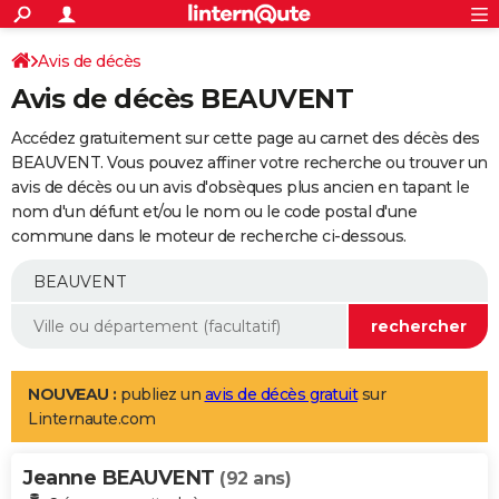
ACTUALITÉS
Connexion
S'inscrire
Avis de décès
Rechercher
Société
Education
Villes
Politique
Faits Divers
Monde
+
SPORT
Avis de décès BEAUVENT
Football
Cyclisme
Forum
Coupe du monde 2026
Tennis
Rugby
CULTURE
Accédez gratuitement sur cette page au carnet des décès des
TNT
Cinéma
Musique
Programme TV
Streaming
Sorties cinéma
+
BEAUVENT. Vous pouvez affiner votre recherche ou trouver un
FINANCE
avis de décès ou un avis d'obsèques plus ancien en tapant le
Impôts
Immobilier
Banque
Crédit
Retraite
Epargne
Risques naturels par ville
Assurance
AUTO
nom d'un défunt et/ou le nom ou le code postal d'une
commune dans le moteur de recherche ci-dessous.
Réserver un essai
Berlines
Forum auto
Essais
Citadines
SUV
+
HIGH-TECH
Meilleur smartphone
Ordinateurs
Guide high-tech
Mobiles
Internet
Jeux vidéo
+
BRICOLAGE
Aménagement intérieur
Cuisine
Jardinage
+
Forum
Extérieur
Salle de bains
Rangement
WEEK-END
Escapades
Expositions
Week-end nature
Guides de France
Patrimoine
Musées
+
LIFESTYLE
NOUVEAU :
publiez un
avis de décès gratuit
sur
Linternaute.com
Bien-être
Mode
+
Art de vivre
Loisirs
Modes de vie
SANTE
Jeanne BEAUVENT
Guide de la santé
Médicaments
+
Alimentation
Maladies
Sommeil
(92 ans)
VOYAGE