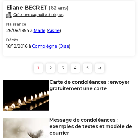
Eliane BECRET
(62 ans)
Créer une cagnotte obsèques
Naissance
26/08/1954 à
Marle
(
Aisne
)
Décès
18/12/2016 à
Compiègne
(
Oise
)
1
2
3
4
5
Carte de condoléances : envoyer
gratuitement une carte
Message de condoléances :
exemples de textes et modèle de
courrier