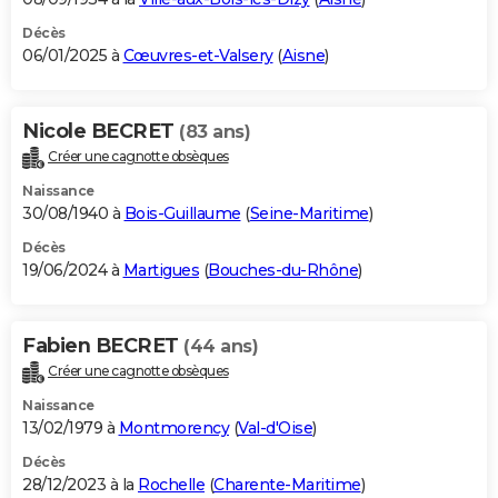
Décès
06/01/2025 à
Cœuvres-et-Valsery
(
Aisne
)
Nicole BECRET
(83 ans)
Créer une cagnotte obsèques
Naissance
30/08/1940 à
Bois-Guillaume
(
Seine-Maritime
)
Décès
19/06/2024 à
Martigues
(
Bouches-du-Rhône
)
Fabien BECRET
(44 ans)
Créer une cagnotte obsèques
Naissance
13/02/1979 à
Montmorency
(
Val-d'Oise
)
Décès
28/12/2023 à la
Rochelle
(
Charente-Maritime
)