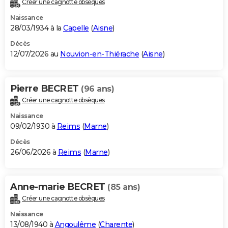
Créer une cagnotte obsèques
City break
Voyage de noces
Climat
Destinations
Voyage nature
Forum
+
PHOTO
Naissance
28/03/1934 à la
Capelle
(
Aisne
)
GUIDES D'ACHAT
Décès
12/07/2026 au
Nouvion-en-Thiérache
(
Aisne
)
BONS PLANS
CARTE DE VOEUX
Pierre BECRET
(96 ans)
Carte Bonne année
Carte Pâques
Carte de Noël
Carte Saint-Valentin
Carte d'anniversaire
DICTIONNAIRE
Créer une cagnotte obsèques
Biographies
Expressions
Dictionnaire
Citations
Proverbes
PROGRAMME TV
Naissance
09/02/1930 à
Reims
(
Marne
)
COPAINS D'AVANT
Décès
26/06/2026 à
Reims
(
Marne
)
Se connecter
Collèges
Universités
Service militaire
S'inscrire
Lycées
Primaires
Entreprises
Avis de recherche
AVIS DE DÉCÈS
FORUM
Anne-marie BECRET
(85 ans)
Lifestyle
Sport
Television
Cinema
Bricolage
Culture
Auto
Voyage
Créer une cagnotte obsèques
Naissance
13/08/1940 à
Angoulême
(
Charente
)