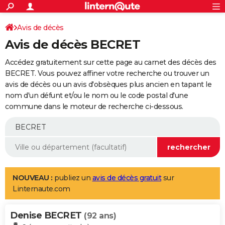
ACTUALITÉS
Connexion
S'inscrire
Avis de décès
Rechercher
Société
Education
Villes
Politique
Faits Divers
Monde
+
SPORT
Avis de décès BECRET
Football
Cyclisme
Forum
Coupe du monde 2026
Tennis
Rugby
CULTURE
Accédez gratuitement sur cette page au carnet des décès des
TNT
Cinéma
Musique
Programme TV
Streaming
Sorties cinéma
+
BECRET. Vous pouvez affiner votre recherche ou trouver un
FINANCE
avis de décès ou un avis d'obsèques plus ancien en tapant le
Impôts
Immobilier
Banque
Crédit
Retraite
Epargne
Risques naturels par ville
Assurance
AUTO
nom d'un défunt et/ou le nom ou le code postal d'une
commune dans le moteur de recherche ci-dessous.
Réserver un essai
Berlines
Forum auto
Essais
Citadines
SUV
+
HIGH-TECH
Meilleur smartphone
Ordinateurs
Guide high-tech
Mobiles
Internet
Jeux vidéo
+
BRICOLAGE
Aménagement intérieur
Cuisine
Jardinage
+
Forum
Extérieur
Salle de bains
Rangement
WEEK-END
Escapades
Expositions
Week-end nature
Guides de France
Patrimoine
Musées
+
LIFESTYLE
NOUVEAU :
publiez un
avis de décès gratuit
sur
Linternaute.com
Bien-être
Mode
+
Art de vivre
Loisirs
Modes de vie
SANTE
Denise BECRET
Guide de la santé
Médicaments
+
Alimentation
Maladies
Sommeil
(92 ans)
VOYAGE