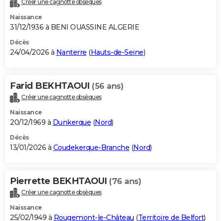
Créer une cagnotte obsèques
City break
Voyage de noces
Climat
Destinations
Voyage nature
Forum
+
PHOTO
Naissance
31/12/1936 à BENI OUASSINE ALGERIE
GUIDES D'ACHAT
Décès
24/04/2026 à
Nanterre
(
Hauts-de-Seine
)
BONS PLANS
CARTE DE VOEUX
Farid BEKHTAOUI
(56 ans)
Carte Bonne année
Carte Pâques
Carte de Noël
Carte Saint-Valentin
Carte d'anniversaire
DICTIONNAIRE
Créer une cagnotte obsèques
Biographies
Expressions
Dictionnaire
Citations
Proverbes
PROGRAMME TV
Naissance
20/12/1969 à
Dunkerque
(
Nord
)
COPAINS D'AVANT
Décès
13/01/2026 à
Coudekerque-Branche
(
Nord
)
Se connecter
Collèges
Universités
Service militaire
S'inscrire
Lycées
Primaires
Entreprises
Avis de recherche
AVIS DE DÉCÈS
FORUM
Pierrette BEKHTAOUI
(76 ans)
Lifestyle
Sport
Television
Cinema
Bricolage
Culture
Auto
Voyage
Créer une cagnotte obsèques
Naissance
25/02/1949 à
Rougemont-le-Château
(
Territoire de Belfort
)