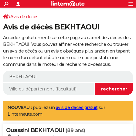
ACTUALITÉS
Connexion
S'inscrire
Avis de décès
Rechercher
Société
Education
Villes
Politique
Faits Divers
Monde
+
SPORT
Avis de décès BEKHTAOUI
Football
Cyclisme
Forum
Coupe du monde 2026
Tennis
Rugby
CULTURE
Accédez gratuitement sur cette page au carnet des décès des
TNT
Cinéma
Musique
Programme TV
Streaming
Sorties cinéma
+
BEKHTAOUI. Vous pouvez affiner votre recherche ou trouver
FINANCE
un avis de décès ou un avis d'obsèques plus ancien en tapant
Impôts
Immobilier
Banque
Crédit
Retraite
Epargne
Risques naturels par ville
Assurance
AUTO
le nom d'un défunt et/ou le nom ou le code postal d'une
commune dans le moteur de recherche ci-dessous.
Réserver un essai
Berlines
Forum auto
Essais
Citadines
SUV
+
HIGH-TECH
Meilleur smartphone
Ordinateurs
Guide high-tech
Mobiles
Internet
Jeux vidéo
+
BRICOLAGE
Aménagement intérieur
Cuisine
Jardinage
+
Forum
Extérieur
Salle de bains
Rangement
WEEK-END
Escapades
Expositions
Week-end nature
Guides de France
Patrimoine
Musées
+
LIFESTYLE
NOUVEAU :
publiez un
avis de décès gratuit
sur
Linternaute.com
Bien-être
Mode
+
Art de vivre
Loisirs
Modes de vie
SANTE
Ouassini BEKHTAOUI
Guide de la santé
Médicaments
+
Alimentation
Maladies
Sommeil
(89 ans)
VOYAGE