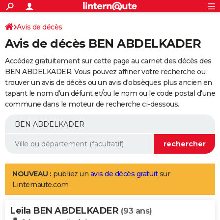
ACTUALITÉS
Connexion
S'inscrire
Avis de décès
Rechercher
Société
Education
Villes
Politique
Faits Divers
Monde
+
SPORT
Avis de décès BEN ABDELKADER
Football
Cyclisme
Forum
Coupe du monde 2026
Tennis
Rugby
CULTURE
Accédez gratuitement sur cette page au carnet des décès des
TNT
Cinéma
Musique
Programme TV
Streaming
Sorties cinéma
+
BEN ABDELKADER. Vous pouvez affiner votre recherche ou
FINANCE
trouver un avis de décès ou un avis d'obsèques plus ancien en
Impôts
Immobilier
Banque
Crédit
Retraite
Epargne
Risques naturels par ville
Assurance
AUTO
tapant le nom d'un défunt et/ou le nom ou le code postal d'une
commune dans le moteur de recherche ci-dessous.
Réserver un essai
Berlines
Forum auto
Essais
Citadines
SUV
+
HIGH-TECH
Meilleur smartphone
Ordinateurs
Guide high-tech
Mobiles
Internet
Jeux vidéo
+
BRICOLAGE
Aménagement intérieur
Cuisine
Jardinage
+
Forum
Extérieur
Salle de bains
Rangement
WEEK-END
Escapades
Expositions
Week-end nature
Guides de France
Patrimoine
Musées
+
LIFESTYLE
NOUVEAU :
publiez un
avis de décès gratuit
sur
Linternaute.com
Bien-être
Mode
+
Art de vivre
Loisirs
Modes de vie
SANTE
Leila BEN ABDELKADER
Guide de la santé
Médicaments
+
Alimentation
Maladies
Sommeil
(93 ans)
VOYAGE