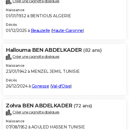
Créer une cagnotte obsèques
City break
Voyage de noces
Climat
Destinations
Voyage nature
Forum
+
PHOTO
Naissance
01/01/1932 à BENTIOUS ALGERIE
GUIDES D'ACHAT
Décès
01/12/2025 à
Beauzelle
(
Haute-Garonne
)
BONS PLANS
CARTE DE VOEUX
Hallouma BEN ABDELKADER
(82 ans)
Carte Bonne année
Carte Pâques
Carte de Noël
Carte Saint-Valentin
Carte d'anniversaire
DICTIONNAIRE
Créer une cagnotte obsèques
Biographies
Expressions
Dictionnaire
Citations
Proverbes
PROGRAMME TV
Naissance
23/01/1942 à MENZEL JEMIL TUNISIE
COPAINS D'AVANT
Décès
26/12/2024 à
Gonesse
(
Val-d'Oise
)
Se connecter
Collèges
Universités
Service militaire
S'inscrire
Lycées
Primaires
Entreprises
Avis de recherche
AVIS DE DÉCÈS
FORUM
Zohra BEN ABDELKADER
(72 ans)
Lifestyle
Sport
Television
Cinema
Bricolage
Culture
Auto
Voyage
Créer une cagnotte obsèques
Naissance
07/08/1952 à AOULED HASSEN TUNISIE