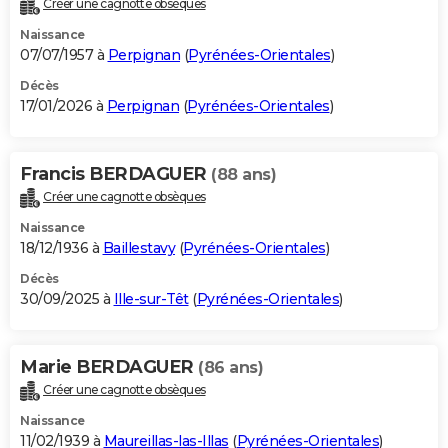
Créer une cagnotte obsèques
City break
Voyage de noces
Climat
Destinations
Voyage nature
Forum
+
PHOTO
Naissance
07/07/1957 à
Perpignan
(
Pyrénées-Orientales
)
GUIDES D'ACHAT
Décès
17/01/2026 à
Perpignan
(
Pyrénées-Orientales
)
BONS PLANS
CARTE DE VOEUX
Francis BERDAGUER
(88 ans)
Carte Bonne année
Carte Pâques
Carte de Noël
Carte Saint-Valentin
Carte d'anniversaire
DICTIONNAIRE
Créer une cagnotte obsèques
Biographies
Expressions
Dictionnaire
Citations
Proverbes
PROGRAMME TV
Naissance
18/12/1936 à
Baillestavy
(
Pyrénées-Orientales
)
COPAINS D'AVANT
Décès
30/09/2025 à
Ille-sur-Têt
(
Pyrénées-Orientales
)
Se connecter
Collèges
Universités
Service militaire
S'inscrire
Lycées
Primaires
Entreprises
Avis de recherche
AVIS DE DÉCÈS
FORUM
Marie BERDAGUER
(86 ans)
Lifestyle
Sport
Television
Cinema
Bricolage
Culture
Auto
Voyage
Créer une cagnotte obsèques
Naissance
11/02/1939 à
Maureillas-las-Illas
(
Pyrénées-Orientales
)