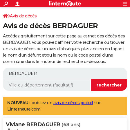
ACTUALITÉS
Connexion
S'inscrire
Avis de décès
Rechercher
Société
Education
Villes
Politique
Faits Divers
Monde
+
SPORT
Avis de décès BERDAGUER
Football
Cyclisme
Forum
Coupe du monde 2026
Tennis
Rugby
CULTURE
Accédez gratuitement sur cette page au carnet des décès des
TNT
Cinéma
Musique
Programme TV
Streaming
Sorties cinéma
+
BERDAGUER. Vous pouvez affiner votre recherche ou trouver
FINANCE
un avis de décès ou un avis d'obsèques plus ancien en tapant
Impôts
Immobilier
Banque
Crédit
Retraite
Epargne
Risques naturels par ville
Assurance
AUTO
le nom d'un défunt et/ou le nom ou le code postal d'une
commune dans le moteur de recherche ci-dessous.
Réserver un essai
Berlines
Forum auto
Essais
Citadines
SUV
+
HIGH-TECH
Meilleur smartphone
Ordinateurs
Guide high-tech
Mobiles
Internet
Jeux vidéo
+
BRICOLAGE
Aménagement intérieur
Cuisine
Jardinage
+
Forum
Extérieur
Salle de bains
Rangement
WEEK-END
Escapades
Expositions
Week-end nature
Guides de France
Patrimoine
Musées
+
LIFESTYLE
NOUVEAU :
publiez un
avis de décès gratuit
sur
Linternaute.com
Bien-être
Mode
+
Art de vivre
Loisirs
Modes de vie
SANTE
Viviane BERDAGUER
Guide de la santé
Médicaments
+
Alimentation
Maladies
Sommeil
(68 ans)
VOYAGE