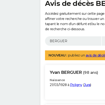
Avis de décès 
Accédez gratuitement sur cette pag
affiner votre recherche ou trouver un
tapant le nom d'un défunt et/ou le 
de recherche ci-dessous.
NOUVEAU :
publiez un
avis de décè
Yvan BERGUER
(98 ans)
Naissance
21/03/1928 à
Poligny
(
Jura
)