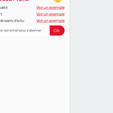
alité
Voir un exemple
rt
Voir un exemple
dossiers d'actu
Voir un exemple