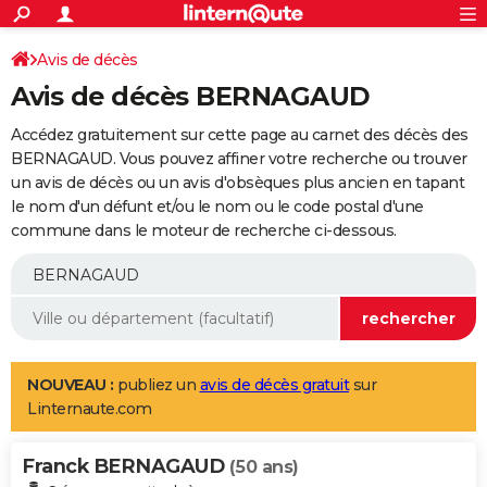
ACTUALITÉS
Connexion
S'inscrire
Avis de décès
Rechercher
Société
Education
Villes
Politique
Faits Divers
Monde
+
SPORT
Avis de décès BERNAGAUD
Football
Cyclisme
Forum
Coupe du monde 2026
Tennis
Rugby
CULTURE
Accédez gratuitement sur cette page au carnet des décès des
TNT
Cinéma
Musique
Programme TV
Streaming
Sorties cinéma
+
BERNAGAUD. Vous pouvez affiner votre recherche ou trouver
FINANCE
un avis de décès ou un avis d'obsèques plus ancien en tapant
Impôts
Immobilier
Banque
Crédit
Retraite
Epargne
Risques naturels par ville
Assurance
AUTO
le nom d'un défunt et/ou le nom ou le code postal d'une
commune dans le moteur de recherche ci-dessous.
Réserver un essai
Berlines
Forum auto
Essais
Citadines
SUV
+
HIGH-TECH
Meilleur smartphone
Ordinateurs
Guide high-tech
Mobiles
Internet
Jeux vidéo
+
BRICOLAGE
Aménagement intérieur
Cuisine
Jardinage
+
Forum
Extérieur
Salle de bains
Rangement
WEEK-END
Escapades
Expositions
Week-end nature
Guides de France
Patrimoine
Musées
+
LIFESTYLE
NOUVEAU :
publiez un
avis de décès gratuit
sur
Linternaute.com
Bien-être
Mode
+
Art de vivre
Loisirs
Modes de vie
SANTE
Franck BERNAGAUD
Guide de la santé
Médicaments
+
Alimentation
Maladies
Sommeil
(50 ans)
VOYAGE