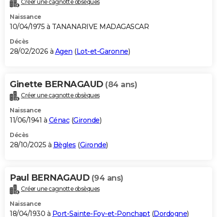
Créer une cagnotte obsèques
City break
Voyage de noces
Climat
Destinations
Voyage nature
Forum
+
PHOTO
Naissance
10/04/1975 à TANANARIVE MADAGASCAR
GUIDES D'ACHAT
Décès
28/02/2026 à
Agen
(
Lot-et-Garonne
)
BONS PLANS
CARTE DE VOEUX
Ginette BERNAGAUD
(84 ans)
Carte Bonne année
Carte Pâques
Carte de Noël
Carte Saint-Valentin
Carte d'anniversaire
DICTIONNAIRE
Créer une cagnotte obsèques
Biographies
Expressions
Dictionnaire
Citations
Proverbes
PROGRAMME TV
Naissance
11/06/1941 à
Cénac
(
Gironde
)
COPAINS D'AVANT
Décès
28/10/2025 à
Bègles
(
Gironde
)
Se connecter
Collèges
Universités
Service militaire
S'inscrire
Lycées
Primaires
Entreprises
Avis de recherche
AVIS DE DÉCÈS
FORUM
Paul BERNAGAUD
(94 ans)
Lifestyle
Sport
Television
Cinema
Bricolage
Culture
Auto
Voyage
Créer une cagnotte obsèques
Naissance
18/04/1930 à
Port-Sainte-Foy-et-Ponchapt
(
Dordogne
)