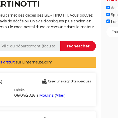
ERTINOTTI
Actu
Spo
e au carnet des décès des BERTINOTTI. Vous pouvez
 avis de décès ou un avis d'obsèques plus ancien en
Les 
nom ou le code postal d'une commune dans le moteur
s gratuit
sur Linternaute.com
s)
Créer une cagnotte obsèques
Décès
06/04/2026 à
Moulins
(
Allier
)