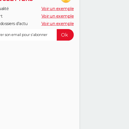
alité
Voir un exemple
rt
Voir un exemple
dossiers d'actu
Voir un exemple