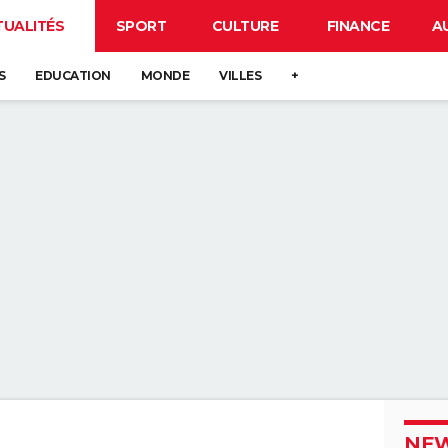
TUALITÉS
SPORT
CULTURE
FINANCE
A
S
EDUCATION
MONDE
VILLES
+
NEW