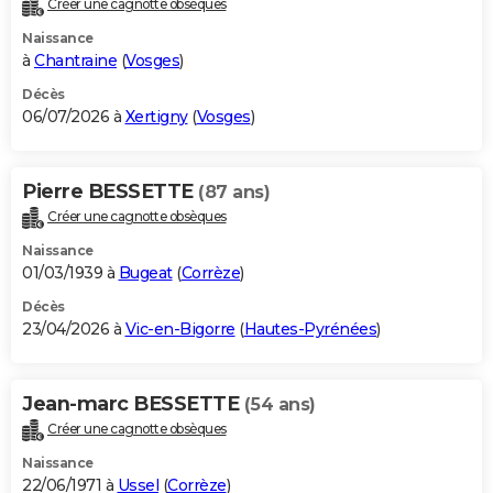
Créer une cagnotte obsèques
City break
Voyage de noces
Climat
Destinations
Voyage nature
Forum
+
PHOTO
Naissance
à
Chantraine
(
Vosges
)
GUIDES D'ACHAT
Décès
06/07/2026 à
Xertigny
(
Vosges
)
BONS PLANS
CARTE DE VOEUX
Pierre BESSETTE
(87 ans)
Carte Bonne année
Carte Pâques
Carte de Noël
Carte Saint-Valentin
Carte d'anniversaire
DICTIONNAIRE
Créer une cagnotte obsèques
Biographies
Expressions
Dictionnaire
Citations
Proverbes
PROGRAMME TV
Naissance
01/03/1939 à
Bugeat
(
Corrèze
)
COPAINS D'AVANT
Décès
23/04/2026 à
Vic-en-Bigorre
(
Hautes-Pyrénées
)
Se connecter
Collèges
Universités
Service militaire
S'inscrire
Lycées
Primaires
Entreprises
Avis de recherche
AVIS DE DÉCÈS
FORUM
Jean-marc BESSETTE
(54 ans)
Lifestyle
Sport
Television
Cinema
Bricolage
Culture
Auto
Voyage
Créer une cagnotte obsèques
Naissance
22/06/1971 à
Ussel
(
Corrèze
)