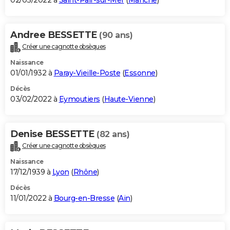
02/03/2022 à
Saint-Pair-sur-Mer
(
Manche
)
Andree BESSETTE
(90 ans)
Créer une cagnotte obsèques
Naissance
01/01/1932 à
Paray-Vieille-Poste
(
Essonne
)
Décès
03/02/2022 à
Eymoutiers
(
Haute-Vienne
)
Denise BESSETTE
(82 ans)
Créer une cagnotte obsèques
Naissance
17/12/1939 à
Lyon
(
Rhône
)
Décès
11/01/2022 à
Bourg-en-Bresse
(
Ain
)