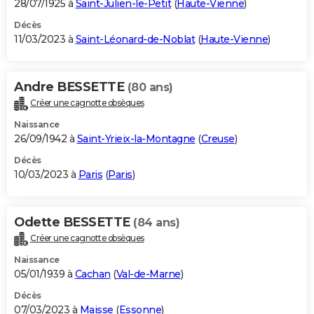
28/07/1925 à
Saint-Julien-le-Petit
(
Haute-Vienne
)
Décès
11/03/2023 à
Saint-Léonard-de-Noblat
(
Haute-Vienne
)
Andre BESSETTE
(80 ans)
Créer une cagnotte obsèques
Naissance
26/09/1942 à
Saint-Yrieix-la-Montagne
(
Creuse
)
Décès
10/03/2023 à
Paris
(
Paris
)
Odette BESSETTE
(84 ans)
Créer une cagnotte obsèques
Naissance
05/01/1939 à
Cachan
(
Val-de-Marne
)
Décès
07/03/2023 à
Maisse
(
Essonne
)