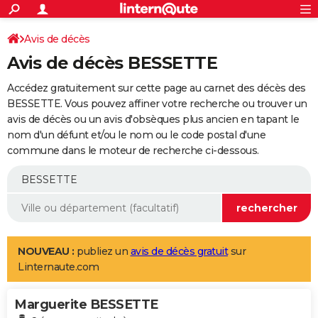
ACTUALITÉS
Connexion
S'inscrire
Avis de décès
Rechercher
Société
Education
Villes
Politique
Faits Divers
Monde
+
SPORT
Avis de décès BESSETTE
Football
Cyclisme
Forum
Coupe du monde 2026
Tennis
Rugby
CULTURE
Accédez gratuitement sur cette page au carnet des décès des
TNT
Cinéma
Musique
Programme TV
Streaming
Sorties cinéma
+
BESSETTE. Vous pouvez affiner votre recherche ou trouver un
FINANCE
avis de décès ou un avis d'obsèques plus ancien en tapant le
Impôts
Immobilier
Banque
Crédit
Retraite
Epargne
Risques naturels par ville
Assurance
AUTO
nom d'un défunt et/ou le nom ou le code postal d'une
commune dans le moteur de recherche ci-dessous.
Réserver un essai
Berlines
Forum auto
Essais
Citadines
SUV
+
HIGH-TECH
Meilleur smartphone
Ordinateurs
Guide high-tech
Mobiles
Internet
Jeux vidéo
+
BRICOLAGE
Aménagement intérieur
Cuisine
Jardinage
+
Forum
Extérieur
Salle de bains
Rangement
WEEK-END
Escapades
Expositions
Week-end nature
Guides de France
Patrimoine
Musées
+
LIFESTYLE
NOUVEAU :
publiez un
avis de décès gratuit
sur
Linternaute.com
Bien-être
Mode
+
Art de vivre
Loisirs
Modes de vie
SANTE
Marguerite BESSETTE
Guide de la santé
Médicaments
+
Alimentation
Maladies
Sommeil
VOYAGE