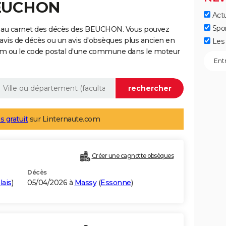
BEUCHON
Actu
Spo
e au carnet des décès des BEUCHON. Vous pouvez
 avis de décès ou un avis d'obsèques plus ancien en
Les 
nom ou le code postal d'une commune dans le moteur
s gratuit
sur Linternaute.com
Créer une cagnotte obsèques
Décès
lais
)
05/04/2026 à
Massy
(
Essonne
)