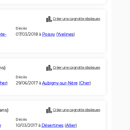
Créer une cagnotte obsèques
Décès
te-
07/03/2018 à
Poissy
(
Yvelines
)
ns)
Créer une cagnotte obsèques
Décès
her
)
29/06/2017 à
Aubigny-sur-Nère
(
Cher
)
ans)
Créer une cagnotte obsèques
Décès
e
10/03/2017 à
Désertines
(
Allier
)