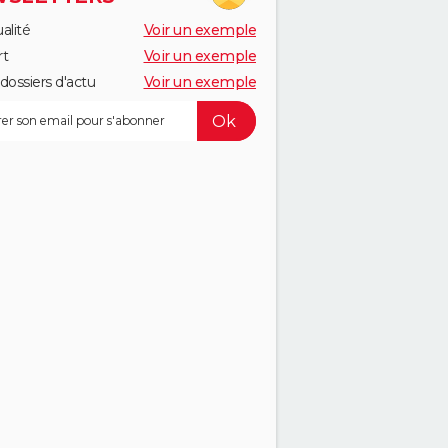
alité
Voir un exemple
rt
Voir un exemple
dossiers d'actu
Voir un exemple