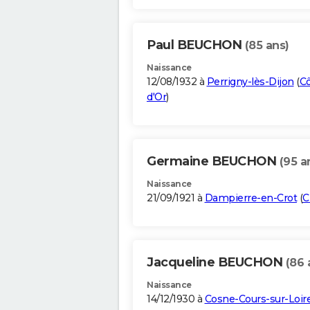
Paul BEUCHON
(85 ans)
Naissance
12/08/1932 à
Perrigny-lès-Dijon
(
Cô
d'Or
)
Germaine BEUCHON
(95 a
Naissance
21/09/1921 à
Dampierre-en-Crot
(
C
Jacqueline BEUCHON
(86 
Naissance
14/12/1930 à
Cosne-Cours-sur-Loir