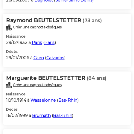
28/09/2007 à
Bagnolet
(
Seine-Saint-Denis
)
Raymond BEUTELSTETTER
(73 ans)
Créer une cagnotte obsèques
Naissance
29/12/1932 à
Paris
(
Paris
)
Décès
29/01/2006 à
Caen
(
Calvados
)
Marguerite BEUTELSTETTER
(84 ans)
Créer une cagnotte obsèques
Naissance
10/10/1914 à
Wasselonne
(
Bas-Rhin
)
Décès
16/02/1999 à
Brumath
(
Bas-Rhin
)