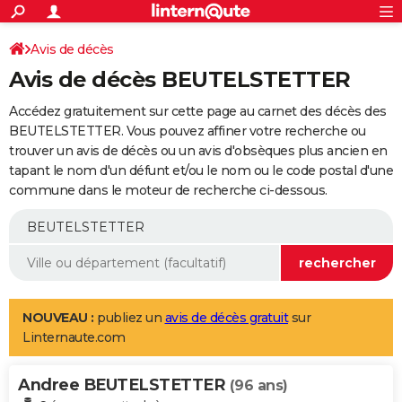
ACTUALITÉS
Connexion
S'inscrire
Avis de décès
Rechercher
Société
Education
Villes
Politique
Faits Divers
Monde
+
SPORT
Avis de décès BEUTELSTETTER
Football
Cyclisme
Forum
Coupe du monde 2026
Tennis
Rugby
CULTURE
Accédez gratuitement sur cette page au carnet des décès des
TNT
Cinéma
Musique
Programme TV
Streaming
Sorties cinéma
+
BEUTELSTETTER. Vous pouvez affiner votre recherche ou
FINANCE
trouver un avis de décès ou un avis d'obsèques plus ancien en
Impôts
Immobilier
Banque
Crédit
Retraite
Epargne
Risques naturels par ville
Assurance
AUTO
tapant le nom d'un défunt et/ou le nom ou le code postal d'une
commune dans le moteur de recherche ci-dessous.
Réserver un essai
Berlines
Forum auto
Essais
Citadines
SUV
+
HIGH-TECH
Meilleur smartphone
Ordinateurs
Guide high-tech
Mobiles
Internet
Jeux vidéo
+
BRICOLAGE
Aménagement intérieur
Cuisine
Jardinage
+
Forum
Extérieur
Salle de bains
Rangement
WEEK-END
Escapades
Expositions
Week-end nature
Guides de France
Patrimoine
Musées
+
LIFESTYLE
NOUVEAU :
publiez un
avis de décès gratuit
sur
Linternaute.com
Bien-être
Mode
+
Art de vivre
Loisirs
Modes de vie
SANTE
Andree BEUTELSTETTER
Guide de la santé
Médicaments
+
Alimentation
Maladies
Sommeil
(96 ans)
VOYAGE