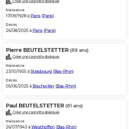
Créer une cagnotte obsèques
City break
Voyage de noces
Climat
Destinations
Voyage nature
Forum
+
PHOTO
Naissance
17/09/1928 à
Paris
(
Paris
)
GUIDES D'ACHAT
Décès
26/08/2025 à
Paris
(
Paris
)
BONS PLANS
CARTE DE VOEUX
Pierre BEUTELSTETTER
(89 ans)
Carte Bonne année
Carte Pâques
Carte de Noël
Carte Saint-Valentin
Carte d'anniversaire
DICTIONNAIRE
Créer une cagnotte obsèques
Biographies
Expressions
Dictionnaire
Citations
Proverbes
PROGRAMME TV
Naissance
23/10/1935 à
Strasbourg
(
Bas-Rhin
)
COPAINS D'AVANT
Décès
05/06/2025 à
Bischwiller
(
Bas-Rhin
)
Se connecter
Collèges
Universités
Service militaire
S'inscrire
Lycées
Primaires
Entreprises
Avis de recherche
AVIS DE DÉCÈS
FORUM
Paul BEUTELSTETTER
(81 ans)
Lifestyle
Sport
Television
Cinema
Bricolage
Culture
Auto
Voyage
Créer une cagnotte obsèques
Naissance
26/07/1943 à
Westhoffen
(
Bas-Rhin
)