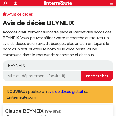
ACTUALITÉS
Connexion
S'inscrire
Avis de décès
Rechercher
Société
Education
Villes
Politique
Faits Divers
Monde
+
SPORT
Avis de décès BEYNEIX
Football
Cyclisme
Forum
Coupe du monde 2026
Tennis
Rugby
CULTURE
Accédez gratuitement sur cette page au carnet des décès des
TNT
Cinéma
Musique
Programme TV
Streaming
Sorties cinéma
+
BEYNEIX. Vous pouvez affiner votre recherche ou trouver un
FINANCE
avis de décès ou un avis d'obsèques plus ancien en tapant le
Impôts
Immobilier
Banque
Crédit
Retraite
Epargne
Risques naturels par ville
Assurance
AUTO
nom d'un défunt et/ou le nom ou le code postal d'une
commune dans le moteur de recherche ci-dessous.
Réserver un essai
Berlines
Forum auto
Essais
Citadines
SUV
+
HIGH-TECH
Meilleur smartphone
Ordinateurs
Guide high-tech
Mobiles
Internet
Jeux vidéo
+
BRICOLAGE
Aménagement intérieur
Cuisine
Jardinage
+
Forum
Extérieur
Salle de bains
Rangement
WEEK-END
Escapades
Expositions
Week-end nature
Guides de France
Patrimoine
Musées
+
LIFESTYLE
NOUVEAU :
publiez un
avis de décès gratuit
sur
Linternaute.com
Bien-être
Mode
+
Art de vivre
Loisirs
Modes de vie
SANTE
Claude BEYNEIX
Guide de la santé
Médicaments
+
Alimentation
Maladies
Sommeil
(74 ans)
VOYAGE