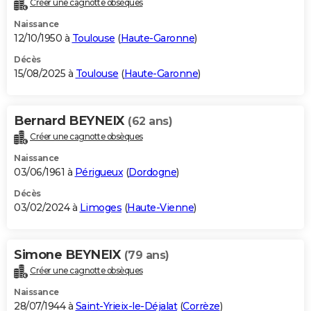
Créer une cagnotte obsèques
City break
Voyage de noces
Climat
Destinations
Voyage nature
Forum
+
PHOTO
Naissance
12/10/1950 à
Toulouse
(
Haute-Garonne
)
GUIDES D'ACHAT
Décès
15/08/2025 à
Toulouse
(
Haute-Garonne
)
BONS PLANS
CARTE DE VOEUX
Bernard BEYNEIX
(62 ans)
Carte Bonne année
Carte Pâques
Carte de Noël
Carte Saint-Valentin
Carte d'anniversaire
DICTIONNAIRE
Créer une cagnotte obsèques
Biographies
Expressions
Dictionnaire
Citations
Proverbes
PROGRAMME TV
Naissance
03/06/1961 à
Périgueux
(
Dordogne
)
COPAINS D'AVANT
Décès
03/02/2024 à
Limoges
(
Haute-Vienne
)
Se connecter
Collèges
Universités
Service militaire
S'inscrire
Lycées
Primaires
Entreprises
Avis de recherche
AVIS DE DÉCÈS
FORUM
Simone BEYNEIX
(79 ans)
Lifestyle
Sport
Television
Cinema
Bricolage
Culture
Auto
Voyage
Créer une cagnotte obsèques
Naissance
28/07/1944 à
Saint-Yrieix-le-Déjalat
(
Corrèze
)