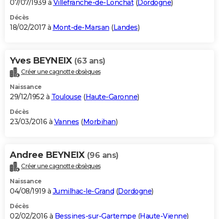
07/07/1939 à
Villefranche-de-Lonchat
(
Dordogne
)
Décès
18/02/2017 à
Mont-de-Marsan
(
Landes
)
Yves BEYNEIX
(63 ans)
Créer une cagnotte obsèques
Naissance
29/12/1952 à
Toulouse
(
Haute-Garonne
)
Décès
23/03/2016 à
Vannes
(
Morbihan
)
Andree BEYNEIX
(96 ans)
Créer une cagnotte obsèques
Naissance
04/08/1919 à
Jumilhac-le-Grand
(
Dordogne
)
Décès
02/02/2016 à
Bessines-sur-Gartempe
(
Haute-Vienne
)