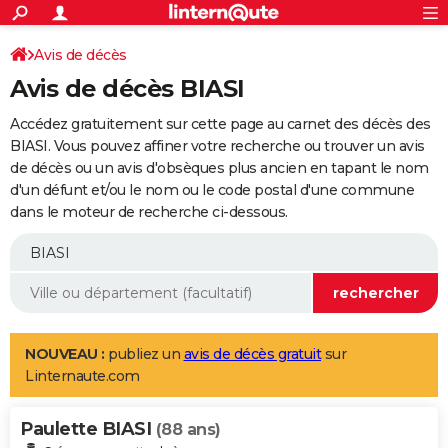
ACTUALITÉS
Connexion
S'inscrire
Avis de décès
Rechercher
Société
Education
Villes
Politique
Faits Divers
Monde
+
SPORT
Avis de décès BIASI
Football
Cyclisme
Forum
Coupe du monde 2026
Tennis
Rugby
CULTURE
Accédez gratuitement sur cette page au carnet des décès des
TNT
Cinéma
Musique
Programme TV
Streaming
Sorties cinéma
+
BIASI. Vous pouvez affiner votre recherche ou trouver un avis
FINANCE
de décès ou un avis d'obsèques plus ancien en tapant le nom
Impôts
Immobilier
Banque
Crédit
Retraite
Epargne
Risques naturels par ville
Assurance
AUTO
d'un défunt et/ou le nom ou le code postal d'une commune
dans le moteur de recherche ci-dessous.
Réserver un essai
Berlines
Forum auto
Essais
Citadines
SUV
+
HIGH-TECH
Meilleur smartphone
Ordinateurs
Guide high-tech
Mobiles
Internet
Jeux vidéo
+
BRICOLAGE
Aménagement intérieur
Cuisine
Jardinage
+
Forum
Extérieur
Salle de bains
Rangement
WEEK-END
Escapades
Expositions
Week-end nature
Guides de France
Patrimoine
Musées
+
LIFESTYLE
NOUVEAU :
publiez un
avis de décès gratuit
sur
Linternaute.com
Bien-être
Mode
+
Art de vivre
Loisirs
Modes de vie
SANTE
Paulette BIASI
Guide de la santé
Médicaments
+
Alimentation
Maladies
Sommeil
(88 ans)
VOYAGE