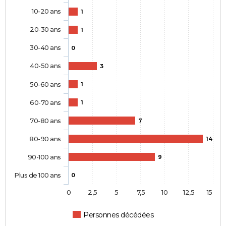
10-20 ans
1
20-30 ans
1
30-40 ans
0
40-50 ans
3
50-60 ans
1
60-70 ans
1
70-80 ans
7
80-90 ans
14
90-100 ans
9
Plus de 100 ans
0
0
2,5
5
7,5
10
12,5
15
Personnes décédées