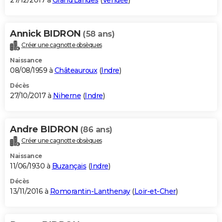
27/12/2017 à
Grand'Landes
(
Vendée
)
Annick BIDRON
(58 ans)
Créer une cagnotte obsèques
Naissance
08/08/1959 à
Châteauroux
(
Indre
)
Décès
27/10/2017 à
Niherne
(
Indre
)
Andre BIDRON
(86 ans)
Créer une cagnotte obsèques
Naissance
11/06/1930 à
Buzançais
(
Indre
)
Décès
13/11/2016 à
Romorantin-Lanthenay
(
Loir-et-Cher
)