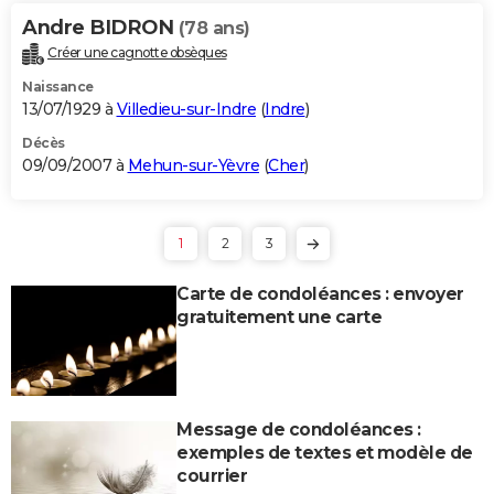
Andre BIDRON
(78 ans)
Créer une cagnotte obsèques
Naissance
13/07/1929 à
Villedieu-sur-Indre
(
Indre
)
Décès
09/09/2007 à
Mehun-sur-Yèvre
(
Cher
)
1
2
3
Carte de condoléances : envoyer
gratuitement une carte
Message de condoléances :
exemples de textes et modèle de
courrier