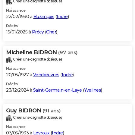
Créer une cagnotte obsèques
City break
Voyage de noces
Climat
Destinations
Voyage nature
Forum
+
PHOTO
Naissance
22/02/1930 à
Buzançais
(
Indre
)
GUIDES D'ACHAT
Décès
15/01/2025 à
Précy
(
Cher
)
BONS PLANS
CARTE DE VOEUX
Micheline BIDRON
(97 ans)
Carte Bonne année
Carte Pâques
Carte de Noël
Carte Saint-Valentin
Carte d'anniversaire
DICTIONNAIRE
Créer une cagnotte obsèques
Biographies
Expressions
Dictionnaire
Citations
Proverbes
PROGRAMME TV
Naissance
20/05/1927 à
Vendœuvres
(
Indre
)
COPAINS D'AVANT
Décès
23/12/2024 à
Saint-Germain-en-Laye
(
Yvelines
)
Se connecter
Collèges
Universités
Service militaire
S'inscrire
Lycées
Primaires
Entreprises
Avis de recherche
AVIS DE DÉCÈS
FORUM
Guy BIDRON
(91 ans)
Lifestyle
Sport
Television
Cinema
Bricolage
Culture
Auto
Voyage
Créer une cagnotte obsèques
Naissance
03/05/1933 à
Levroux
(
Indre
)