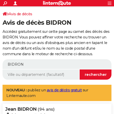
ACTUALITÉS
Connexion
S'inscrire
Avis de décès
Rechercher
Société
Education
Villes
Politique
Faits Divers
Monde
+
SPORT
Avis de décès BIDRON
Football
Cyclisme
Forum
Coupe du monde 2026
Tennis
Rugby
CULTURE
Accédez gratuitement sur cette page au carnet des décès des
TNT
Cinéma
Musique
Programme TV
Streaming
Sorties cinéma
+
BIDRON. Vous pouvez affiner votre recherche ou trouver un
FINANCE
avis de décès ou un avis d'obsèques plus ancien en tapant le
Impôts
Immobilier
Banque
Crédit
Retraite
Epargne
Risques naturels par ville
Assurance
AUTO
nom d'un défunt et/ou le nom ou le code postal d'une
commune dans le moteur de recherche ci-dessous.
Réserver un essai
Berlines
Forum auto
Essais
Citadines
SUV
+
HIGH-TECH
Meilleur smartphone
Ordinateurs
Guide high-tech
Mobiles
Internet
Jeux vidéo
+
BRICOLAGE
Aménagement intérieur
Cuisine
Jardinage
+
Forum
Extérieur
Salle de bains
Rangement
WEEK-END
Escapades
Expositions
Week-end nature
Guides de France
Patrimoine
Musées
+
LIFESTYLE
NOUVEAU :
publiez un
avis de décès gratuit
sur
Linternaute.com
Bien-être
Mode
+
Art de vivre
Loisirs
Modes de vie
SANTE
Jean BIDRON
Guide de la santé
Médicaments
+
Alimentation
Maladies
Sommeil
(94 ans)
VOYAGE