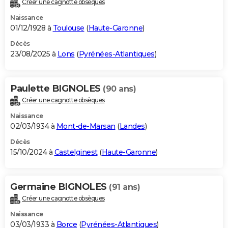
Créer une cagnotte obsèques
City break
Voyage de noces
Climat
Destinations
Voyage nature
Forum
+
PHOTO
Naissance
01/12/1928 à
Toulouse
(
Haute-Garonne
)
GUIDES D'ACHAT
Décès
23/08/2025 à
Lons
(
Pyrénées-Atlantiques
)
BONS PLANS
CARTE DE VOEUX
Paulette BIGNOLES
(90 ans)
Carte Bonne année
Carte Pâques
Carte de Noël
Carte Saint-Valentin
Carte d'anniversaire
DICTIONNAIRE
Créer une cagnotte obsèques
Biographies
Expressions
Dictionnaire
Citations
Proverbes
PROGRAMME TV
Naissance
02/03/1934 à
Mont-de-Marsan
(
Landes
)
COPAINS D'AVANT
Décès
15/10/2024 à
Castelginest
(
Haute-Garonne
)
Se connecter
Collèges
Universités
Service militaire
S'inscrire
Lycées
Primaires
Entreprises
Avis de recherche
AVIS DE DÉCÈS
FORUM
Germaine BIGNOLES
(91 ans)
Lifestyle
Sport
Television
Cinema
Bricolage
Culture
Auto
Voyage
Créer une cagnotte obsèques
Naissance
03/03/1933 à
Borce
(
Pyrénées-Atlantiques
)