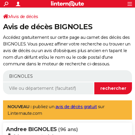
ACTUALITÉS
Connexion
S'inscrire
Avis de décès
Rechercher
Société
Education
Villes
Politique
Faits Divers
Monde
+
SPORT
Avis de décès BIGNOLES
Football
Cyclisme
Forum
Coupe du monde 2026
Tennis
Rugby
CULTURE
Accédez gratuitement sur cette page au carnet des décès des
TNT
Cinéma
Musique
Programme TV
Streaming
Sorties cinéma
+
BIGNOLES. Vous pouvez affiner votre recherche ou trouver un
FINANCE
avis de décès ou un avis d'obsèques plus ancien en tapant le
Impôts
Immobilier
Banque
Crédit
Retraite
Epargne
Risques naturels par ville
Assurance
AUTO
nom d'un défunt et/ou le nom ou le code postal d'une
commune dans le moteur de recherche ci-dessous.
Réserver un essai
Berlines
Forum auto
Essais
Citadines
SUV
+
HIGH-TECH
Meilleur smartphone
Ordinateurs
Guide high-tech
Mobiles
Internet
Jeux vidéo
+
BRICOLAGE
Aménagement intérieur
Cuisine
Jardinage
+
Forum
Extérieur
Salle de bains
Rangement
WEEK-END
Escapades
Expositions
Week-end nature
Guides de France
Patrimoine
Musées
+
LIFESTYLE
NOUVEAU :
publiez un
avis de décès gratuit
sur
Linternaute.com
Bien-être
Mode
+
Art de vivre
Loisirs
Modes de vie
SANTE
Andree BIGNOLES
Guide de la santé
Médicaments
+
Alimentation
Maladies
Sommeil
(96 ans)
VOYAGE