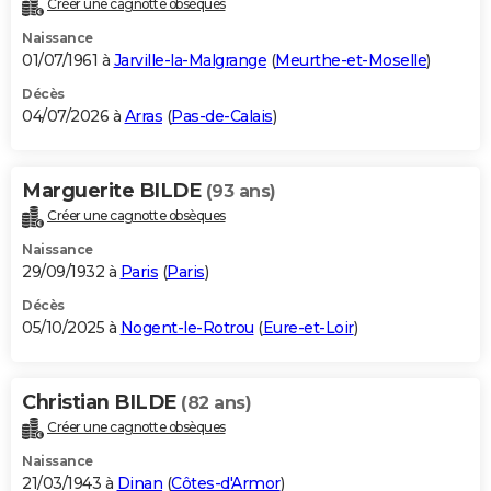
Créer une cagnotte obsèques
City break
Voyage de noces
Climat
Destinations
Voyage nature
Forum
+
PHOTO
Naissance
01/07/1961 à
Jarville-la-Malgrange
(
Meurthe-et-Moselle
)
GUIDES D'ACHAT
Décès
04/07/2026 à
Arras
(
Pas-de-Calais
)
BONS PLANS
CARTE DE VOEUX
Marguerite BILDE
(93 ans)
Carte Bonne année
Carte Pâques
Carte de Noël
Carte Saint-Valentin
Carte d'anniversaire
DICTIONNAIRE
Créer une cagnotte obsèques
Biographies
Expressions
Dictionnaire
Citations
Proverbes
PROGRAMME TV
Naissance
29/09/1932 à
Paris
(
Paris
)
COPAINS D'AVANT
Décès
05/10/2025 à
Nogent-le-Rotrou
(
Eure-et-Loir
)
Se connecter
Collèges
Universités
Service militaire
S'inscrire
Lycées
Primaires
Entreprises
Avis de recherche
AVIS DE DÉCÈS
FORUM
Christian BILDE
(82 ans)
Lifestyle
Sport
Television
Cinema
Bricolage
Culture
Auto
Voyage
Créer une cagnotte obsèques
Naissance
21/03/1943 à
Dinan
(
Côtes-d'Armor
)