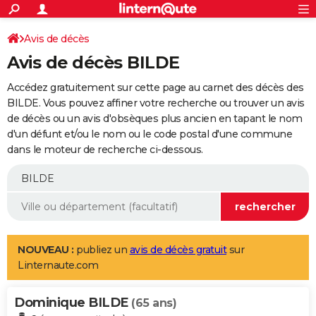
ACTUALITÉS
Connexion
S'inscrire
Avis de décès
Rechercher
Société
Education
Villes
Politique
Faits Divers
Monde
+
SPORT
Avis de décès BILDE
Football
Cyclisme
Forum
Coupe du monde 2026
Tennis
Rugby
CULTURE
Accédez gratuitement sur cette page au carnet des décès des
TNT
Cinéma
Musique
Programme TV
Streaming
Sorties cinéma
+
BILDE. Vous pouvez affiner votre recherche ou trouver un avis
FINANCE
de décès ou un avis d'obsèques plus ancien en tapant le nom
Impôts
Immobilier
Banque
Crédit
Retraite
Epargne
Risques naturels par ville
Assurance
AUTO
d'un défunt et/ou le nom ou le code postal d'une commune
dans le moteur de recherche ci-dessous.
Réserver un essai
Berlines
Forum auto
Essais
Citadines
SUV
+
HIGH-TECH
Meilleur smartphone
Ordinateurs
Guide high-tech
Mobiles
Internet
Jeux vidéo
+
BRICOLAGE
Aménagement intérieur
Cuisine
Jardinage
+
Forum
Extérieur
Salle de bains
Rangement
WEEK-END
Escapades
Expositions
Week-end nature
Guides de France
Patrimoine
Musées
+
LIFESTYLE
NOUVEAU :
publiez un
avis de décès gratuit
sur
Linternaute.com
Bien-être
Mode
+
Art de vivre
Loisirs
Modes de vie
SANTE
Dominique BILDE
Guide de la santé
Médicaments
+
Alimentation
Maladies
Sommeil
(65 ans)
VOYAGE