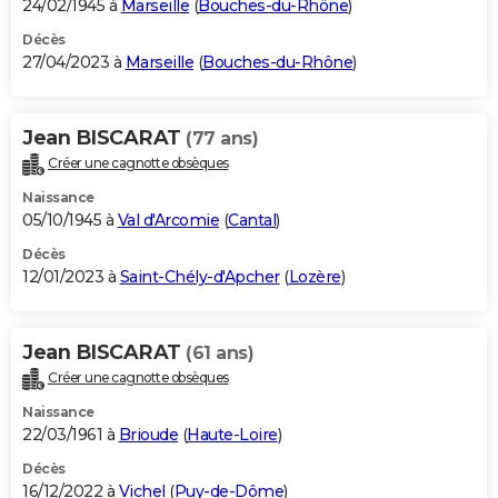
24/02/1945 à
Marseille
(
Bouches-du-Rhône
)
Décès
27/04/2023 à
Marseille
(
Bouches-du-Rhône
)
Jean BISCARAT
(77 ans)
Créer une cagnotte obsèques
Naissance
05/10/1945 à
Val d'Arcomie
(
Cantal
)
Décès
12/01/2023 à
Saint-Chély-d'Apcher
(
Lozère
)
Jean BISCARAT
(61 ans)
Créer une cagnotte obsèques
Naissance
22/03/1961 à
Brioude
(
Haute-Loire
)
Décès
16/12/2022 à
Vichel
(
Puy-de-Dôme
)