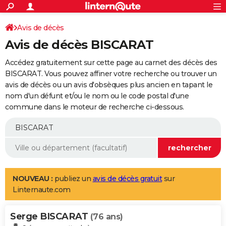
ACTUALITÉS
Connexion
S'inscrire
Avis de décès
Rechercher
Société
Education
Villes
Politique
Faits Divers
Monde
+
SPORT
Avis de décès BISCARAT
Football
Cyclisme
Forum
Coupe du monde 2026
Tennis
Rugby
CULTURE
Accédez gratuitement sur cette page au carnet des décès des
TNT
Cinéma
Musique
Programme TV
Streaming
Sorties cinéma
+
BISCARAT. Vous pouvez affiner votre recherche ou trouver un
FINANCE
avis de décès ou un avis d'obsèques plus ancien en tapant le
Impôts
Immobilier
Banque
Crédit
Retraite
Epargne
Risques naturels par ville
Assurance
AUTO
nom d'un défunt et/ou le nom ou le code postal d'une
commune dans le moteur de recherche ci-dessous.
Réserver un essai
Berlines
Forum auto
Essais
Citadines
SUV
+
HIGH-TECH
Meilleur smartphone
Ordinateurs
Guide high-tech
Mobiles
Internet
Jeux vidéo
+
BRICOLAGE
Aménagement intérieur
Cuisine
Jardinage
+
Forum
Extérieur
Salle de bains
Rangement
WEEK-END
Escapades
Expositions
Week-end nature
Guides de France
Patrimoine
Musées
+
LIFESTYLE
NOUVEAU :
publiez un
avis de décès gratuit
sur
Linternaute.com
Bien-être
Mode
+
Art de vivre
Loisirs
Modes de vie
SANTE
Serge BISCARAT
Guide de la santé
Médicaments
+
Alimentation
Maladies
Sommeil
(76 ans)
VOYAGE