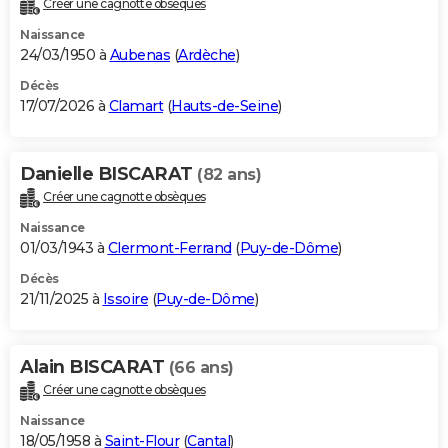
Créer une cagnotte obsèques
City break
Voyage de noces
Climat
Destinations
Voyage nature
Forum
+
PHOTO
Naissance
24/03/1950 à
Aubenas
(
Ardèche
)
GUIDES D'ACHAT
Décès
17/07/2026 à
Clamart
(
Hauts-de-Seine
)
BONS PLANS
CARTE DE VOEUX
Danielle BISCARAT
(82 ans)
Carte Bonne année
Carte Pâques
Carte de Noël
Carte Saint-Valentin
Carte d'anniversaire
DICTIONNAIRE
Créer une cagnotte obsèques
Biographies
Expressions
Dictionnaire
Citations
Proverbes
PROGRAMME TV
Naissance
01/03/1943 à
Clermont-Ferrand
(
Puy-de-Dôme
)
COPAINS D'AVANT
Décès
21/11/2025 à
Issoire
(
Puy-de-Dôme
)
Se connecter
Collèges
Universités
Service militaire
S'inscrire
Lycées
Primaires
Entreprises
Avis de recherche
AVIS DE DÉCÈS
FORUM
Alain BISCARAT
(66 ans)
Lifestyle
Sport
Television
Cinema
Bricolage
Culture
Auto
Voyage
Créer une cagnotte obsèques
Naissance
18/05/1958 à
Saint-Flour
(
Cantal
)