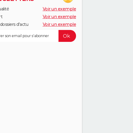
alité
Voir un exemple
rt
Voir un exemple
dossiers d'actu
Voir un exemple