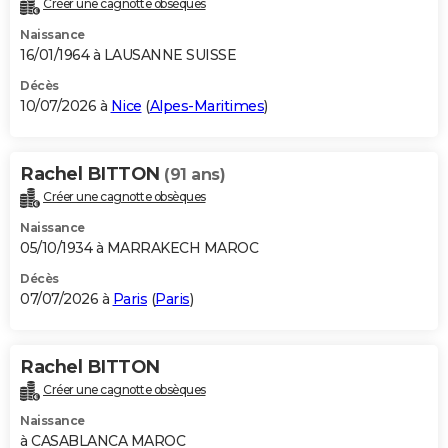
Créer une cagnotte obsèques
City break
Voyage de noces
Climat
Destinations
Voyage nature
Forum
+
PHOTO
Naissance
16/01/1964 à LAUSANNE SUISSE
GUIDES D'ACHAT
Décès
10/07/2026 à
Nice
(
Alpes-Maritimes
)
BONS PLANS
CARTE DE VOEUX
Rachel BITTON
(91 ans)
Carte Bonne année
Carte Pâques
Carte de Noël
Carte Saint-Valentin
Carte d'anniversaire
DICTIONNAIRE
Créer une cagnotte obsèques
Biographies
Expressions
Dictionnaire
Citations
Proverbes
PROGRAMME TV
Naissance
05/10/1934 à MARRAKECH MAROC
COPAINS D'AVANT
Décès
07/07/2026 à
Paris
(
Paris
)
Se connecter
Collèges
Universités
Service militaire
S'inscrire
Lycées
Primaires
Entreprises
Avis de recherche
AVIS DE DÉCÈS
FORUM
Rachel BITTON
Lifestyle
Sport
Television
Cinema
Bricolage
Culture
Auto
Voyage
Créer une cagnotte obsèques
Naissance
à CASABLANCA MAROC