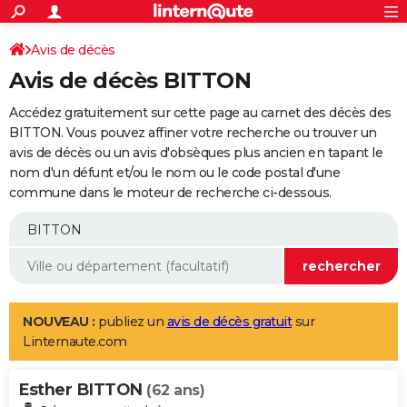
ACTUALITÉS
Connexion
S'inscrire
Avis de décès
Rechercher
Société
Education
Villes
Politique
Faits Divers
Monde
+
SPORT
Avis de décès BITTON
Football
Cyclisme
Forum
Coupe du monde 2026
Tennis
Rugby
CULTURE
Accédez gratuitement sur cette page au carnet des décès des
TNT
Cinéma
Musique
Programme TV
Streaming
Sorties cinéma
+
BITTON. Vous pouvez affiner votre recherche ou trouver un
FINANCE
avis de décès ou un avis d'obsèques plus ancien en tapant le
Impôts
Immobilier
Banque
Crédit
Retraite
Epargne
Risques naturels par ville
Assurance
AUTO
nom d'un défunt et/ou le nom ou le code postal d'une
commune dans le moteur de recherche ci-dessous.
Réserver un essai
Berlines
Forum auto
Essais
Citadines
SUV
+
HIGH-TECH
Meilleur smartphone
Ordinateurs
Guide high-tech
Mobiles
Internet
Jeux vidéo
+
BRICOLAGE
Aménagement intérieur
Cuisine
Jardinage
+
Forum
Extérieur
Salle de bains
Rangement
WEEK-END
Escapades
Expositions
Week-end nature
Guides de France
Patrimoine
Musées
+
LIFESTYLE
NOUVEAU :
publiez un
avis de décès gratuit
sur
Linternaute.com
Bien-être
Mode
+
Art de vivre
Loisirs
Modes de vie
SANTE
Esther BITTON
Guide de la santé
Médicaments
+
Alimentation
Maladies
Sommeil
(62 ans)
VOYAGE