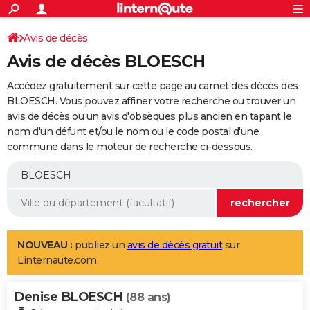
ACTUALITÉS
Connexion
S'inscrire
Avis de décès
Rechercher
Société
Education
Villes
Politique
Faits Divers
Monde
+
SPORT
Avis de décès BLOESCH
Football
Cyclisme
Forum
Coupe du monde 2026
Tennis
Rugby
CULTURE
Accédez gratuitement sur cette page au carnet des décès des
TNT
Cinéma
Musique
Programme TV
Streaming
Sorties cinéma
+
BLOESCH. Vous pouvez affiner votre recherche ou trouver un
FINANCE
avis de décès ou un avis d'obsèques plus ancien en tapant le
Impôts
Immobilier
Banque
Crédit
Retraite
Epargne
Risques naturels par ville
Assurance
AUTO
nom d'un défunt et/ou le nom ou le code postal d'une
commune dans le moteur de recherche ci-dessous.
Réserver un essai
Berlines
Forum auto
Essais
Citadines
SUV
+
HIGH-TECH
Meilleur smartphone
Ordinateurs
Guide high-tech
Mobiles
Internet
Jeux vidéo
+
BRICOLAGE
Aménagement intérieur
Cuisine
Jardinage
+
Forum
Extérieur
Salle de bains
Rangement
WEEK-END
Escapades
Expositions
Week-end nature
Guides de France
Patrimoine
Musées
+
LIFESTYLE
NOUVEAU :
publiez un
avis de décès gratuit
sur
Linternaute.com
Bien-être
Mode
+
Art de vivre
Loisirs
Modes de vie
SANTE
Denise BLOESCH
Guide de la santé
Médicaments
+
Alimentation
Maladies
Sommeil
(88 ans)
VOYAGE