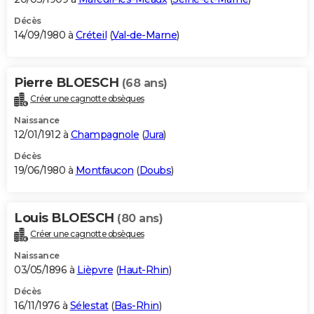
Décès
14/09/1980 à
Créteil
(
Val-de-Marne
)
Pierre BLOESCH
(68 ans)
Créer une cagnotte obsèques
Naissance
12/01/1912 à
Champagnole
(
Jura
)
Décès
19/06/1980 à
Montfaucon
(
Doubs
)
Louis BLOESCH
(80 ans)
Créer une cagnotte obsèques
Naissance
03/05/1896 à
Lièpvre
(
Haut-Rhin
)
Décès
16/11/1976 à
Sélestat
(
Bas-Rhin
)