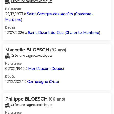
Créer une cagnotte obsèques
City break
Voyage de noces
Climat
Destinations
Voyage nature
Forum
+
PHOTO
Naissance
29/12/1937 à
Saint-Georges-des-Agoûts
(
Charente-
GUIDES D'ACHAT
Maritime
)
BONS PLANS
Décès
12/07/2026 à
Saint-Dizant-du-Gua
(
Charente-Maritime
)
CARTE DE VOEUX
Carte Bonne année
Carte Pâques
Carte de Noël
Carte Saint-Valentin
Carte d'anniversaire
DICTIONNAIRE
Marcelle BLOESCH
(82 ans)
Créer une cagnotte obsèques
Biographies
Expressions
Dictionnaire
Citations
Proverbes
PROGRAMME TV
Naissance
COPAINS D'AVANT
02/02/1942 à
Montfaucon
(
Doubs
)
Décès
Se connecter
Collèges
Universités
Service militaire
S'inscrire
Lycées
Primaires
Entreprises
Avis de recherche
AVIS DE DÉCÈS
12/12/2024 à
Compiègne
(
Oise
)
FORUM
Lifestyle
Sport
Television
Cinema
Bricolage
Culture
Auto
Voyage
Philippe BLOESCH
(66 ans)
Créer une cagnotte obsèques
Naissance