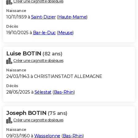
Créer une cagnotte obsèques
City break
Voyage de noces
Climat
Destinations
Voyage nature
Forum
+
PHOTO
Naissance
10/11/1939 à
Saint-Dizier
(
Haute-Marne
)
GUIDES D'ACHAT
Décès
19/10/2025 à
Bar-le-Duc
(
Meuse
)
BONS PLANS
CARTE DE VOEUX
Luise BOTIN
(82 ans)
Carte Bonne année
Carte Pâques
Carte de Noël
Carte Saint-Valentin
Carte d'anniversaire
DICTIONNAIRE
Créer une cagnotte obsèques
Biographies
Expressions
Dictionnaire
Citations
Proverbes
PROGRAMME TV
Naissance
24/03/1943 à CHRISTIANSTADT ALLEMAGNE
COPAINS D'AVANT
Décès
28/05/2025 à
Sélestat
(
Bas-Rhin
)
Se connecter
Collèges
Universités
Service militaire
S'inscrire
Lycées
Primaires
Entreprises
Avis de recherche
AVIS DE DÉCÈS
FORUM
Joseph BOTIN
(75 ans)
Lifestyle
Sport
Television
Cinema
Bricolage
Culture
Auto
Voyage
Créer une cagnotte obsèques
Naissance
09/03/1950 à
Wasselonne
(
Bas-Rhin
)