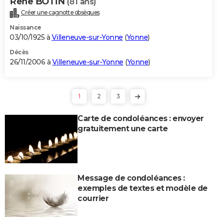
Rene BOTIN
(81 ans)
Créer une cagnotte obsèques
Naissance
03/10/1925 à
Villeneuve-sur-Yonne
(
Yonne
)
Décès
26/11/2006 à
Villeneuve-sur-Yonne
(
Yonne
)
1
2
3
Carte de condoléances : envoyer
gratuitement une carte
Message de condoléances :
exemples de textes et modèle de
courrier