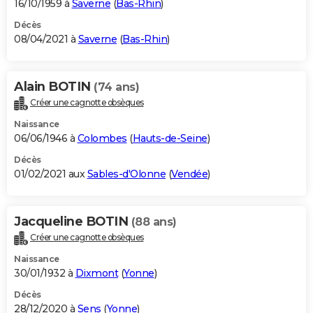
16/10/1959 à
Saverne
(
Bas-Rhin
)
Décès
08/04/2021 à
Saverne
(
Bas-Rhin
)
Alain BOTIN
(74 ans)
Créer une cagnotte obsèques
Naissance
06/06/1946 à
Colombes
(
Hauts-de-Seine
)
Décès
01/02/2021 aux
Sables-d'Olonne
(
Vendée
)
Jacqueline BOTIN
(88 ans)
Créer une cagnotte obsèques
Naissance
30/01/1932 à
Dixmont
(
Yonne
)
Décès
28/12/2020 à
Sens
(
Yonne
)