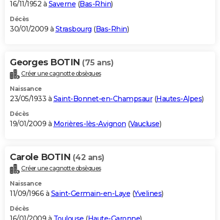
16/11/1952 à
Saverne
(
Bas-Rhin
)
Décès
30/01/2009 à
Strasbourg
(
Bas-Rhin
)
Georges BOTIN
(75 ans)
Créer une cagnotte obsèques
Naissance
23/05/1933 à
Saint-Bonnet-en-Champsaur
(
Hautes-Alpes
)
Décès
19/01/2009 à
Morières-lès-Avignon
(
Vaucluse
)
Carole BOTIN
(42 ans)
Créer une cagnotte obsèques
Naissance
11/09/1966 à
Saint-Germain-en-Laye
(
Yvelines
)
Décès
16/01/2009 à
Toulouse
(
Haute-Garonne
)