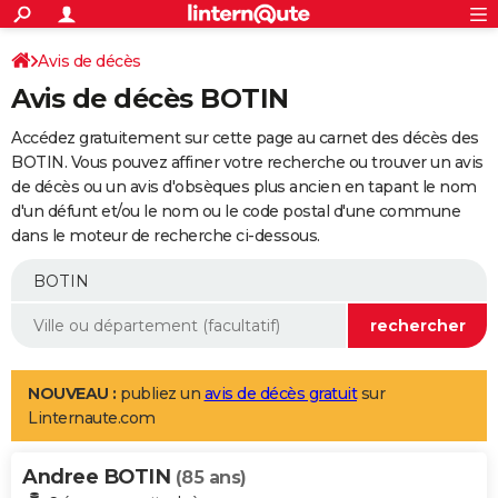
ACTUALITÉS
Connexion
S'inscrire
Avis de décès
Rechercher
Société
Education
Villes
Politique
Faits Divers
Monde
+
SPORT
Avis de décès BOTIN
Football
Cyclisme
Forum
Coupe du monde 2026
Tennis
Rugby
CULTURE
Accédez gratuitement sur cette page au carnet des décès des
TNT
Cinéma
Musique
Programme TV
Streaming
Sorties cinéma
+
BOTIN. Vous pouvez affiner votre recherche ou trouver un avis
FINANCE
de décès ou un avis d'obsèques plus ancien en tapant le nom
Impôts
Immobilier
Banque
Crédit
Retraite
Epargne
Risques naturels par ville
Assurance
AUTO
d'un défunt et/ou le nom ou le code postal d'une commune
dans le moteur de recherche ci-dessous.
Réserver un essai
Berlines
Forum auto
Essais
Citadines
SUV
+
HIGH-TECH
Meilleur smartphone
Ordinateurs
Guide high-tech
Mobiles
Internet
Jeux vidéo
+
BRICOLAGE
Aménagement intérieur
Cuisine
Jardinage
+
Forum
Extérieur
Salle de bains
Rangement
WEEK-END
Escapades
Expositions
Week-end nature
Guides de France
Patrimoine
Musées
+
LIFESTYLE
NOUVEAU :
publiez un
avis de décès gratuit
sur
Linternaute.com
Bien-être
Mode
+
Art de vivre
Loisirs
Modes de vie
SANTE
Andree BOTIN
Guide de la santé
Médicaments
+
Alimentation
Maladies
Sommeil
(85 ans)
VOYAGE