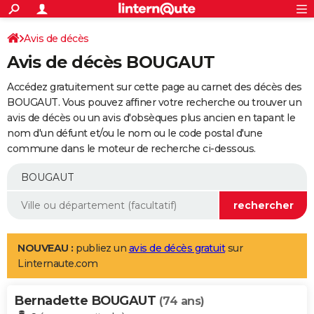
ACTUALITÉS
Connexion
S'inscrire
Avis de décès
Rechercher
Société
Education
Villes
Politique
Faits Divers
Monde
+
SPORT
Avis de décès BOUGAUT
Football
Cyclisme
Forum
Coupe du monde 2026
Tennis
Rugby
CULTURE
Accédez gratuitement sur cette page au carnet des décès des
TNT
Cinéma
Musique
Programme TV
Streaming
Sorties cinéma
+
BOUGAUT. Vous pouvez affiner votre recherche ou trouver un
FINANCE
avis de décès ou un avis d'obsèques plus ancien en tapant le
Impôts
Immobilier
Banque
Crédit
Retraite
Epargne
Risques naturels par ville
Assurance
AUTO
nom d'un défunt et/ou le nom ou le code postal d'une
commune dans le moteur de recherche ci-dessous.
Réserver un essai
Berlines
Forum auto
Essais
Citadines
SUV
+
HIGH-TECH
Meilleur smartphone
Ordinateurs
Guide high-tech
Mobiles
Internet
Jeux vidéo
+
BRICOLAGE
Aménagement intérieur
Cuisine
Jardinage
+
Forum
Extérieur
Salle de bains
Rangement
WEEK-END
Escapades
Expositions
Week-end nature
Guides de France
Patrimoine
Musées
+
LIFESTYLE
NOUVEAU :
publiez un
avis de décès gratuit
sur
Linternaute.com
Bien-être
Mode
+
Art de vivre
Loisirs
Modes de vie
SANTE
Bernadette BOUGAUT
Guide de la santé
Médicaments
+
Alimentation
Maladies
Sommeil
(74 ans)
VOYAGE