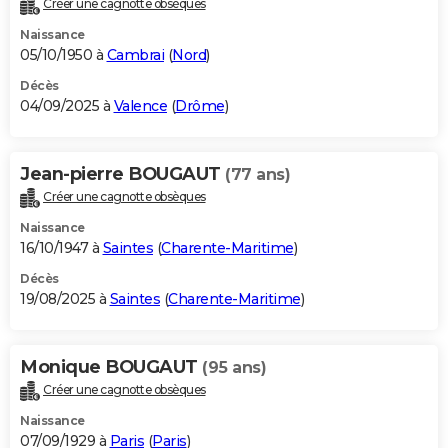
Créer une cagnotte obsèques
City break
Voyage de noces
Climat
Destinations
Voyage nature
Forum
+
PHOTO
Naissance
05/10/1950 à
Cambrai
(
Nord
)
GUIDES D'ACHAT
Décès
04/09/2025 à
Valence
(
Drôme
)
BONS PLANS
CARTE DE VOEUX
Jean-pierre BOUGAUT
(77 ans)
Carte Bonne année
Carte Pâques
Carte de Noël
Carte Saint-Valentin
Carte d'anniversaire
DICTIONNAIRE
Créer une cagnotte obsèques
Biographies
Expressions
Dictionnaire
Citations
Proverbes
PROGRAMME TV
Naissance
16/10/1947 à
Saintes
(
Charente-Maritime
)
COPAINS D'AVANT
Décès
19/08/2025 à
Saintes
(
Charente-Maritime
)
Se connecter
Collèges
Universités
Service militaire
S'inscrire
Lycées
Primaires
Entreprises
Avis de recherche
AVIS DE DÉCÈS
FORUM
Monique BOUGAUT
(95 ans)
Lifestyle
Sport
Television
Cinema
Bricolage
Culture
Auto
Voyage
Créer une cagnotte obsèques
Naissance
07/09/1929 à
Paris
(
Paris
)