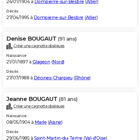
24/07/1904 à
Dompierre-sur-Besbre
(
Allier
)
Décès
27/04/1995 à
Dompierre-sur-Besbre
(
Allier
)
Denise BOUGAUT
(91 ans)
Créer une cagnotte obsèques
Naissance
21/01/1897 à
Glageon
(
Nord
)
Décès
27/07/1988 à
Décines-Charpieu
(
Rhône
)
Jeanne BOUGAUT
(81 ans)
Créer une cagnotte obsèques
Naissance
08/05/1904 à
Marle
(
Aisne
)
Décès
29/06/1985 à
Saint-Martin-du-Tertre
(
Val-d'Oise
)