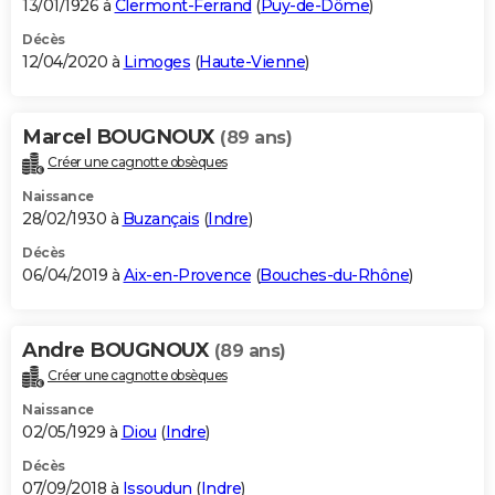
13/01/1926 à
Clermont-Ferrand
(
Puy-de-Dôme
)
Décès
12/04/2020 à
Limoges
(
Haute-Vienne
)
Marcel BOUGNOUX
(89 ans)
Créer une cagnotte obsèques
Naissance
28/02/1930 à
Buzançais
(
Indre
)
Décès
06/04/2019 à
Aix-en-Provence
(
Bouches-du-Rhône
)
Andre BOUGNOUX
(89 ans)
Créer une cagnotte obsèques
Naissance
02/05/1929 à
Diou
(
Indre
)
Décès
07/09/2018 à
Issoudun
(
Indre
)