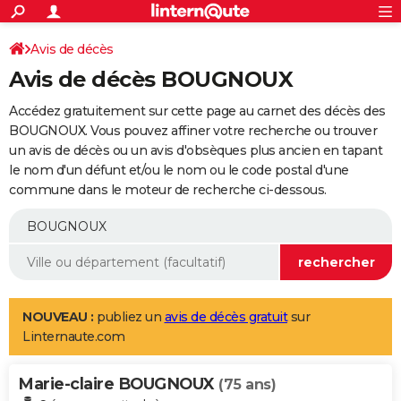
ACTUALITÉS
Connexion
S'inscrire
Avis de décès
Rechercher
Société
Education
Villes
Politique
Faits Divers
Monde
+
SPORT
Avis de décès BOUGNOUX
Football
Cyclisme
Forum
Coupe du monde 2026
Tennis
Rugby
CULTURE
Accédez gratuitement sur cette page au carnet des décès des
TNT
Cinéma
Musique
Programme TV
Streaming
Sorties cinéma
+
BOUGNOUX. Vous pouvez affiner votre recherche ou trouver
FINANCE
un avis de décès ou un avis d'obsèques plus ancien en tapant
Impôts
Immobilier
Banque
Crédit
Retraite
Epargne
Risques naturels par ville
Assurance
AUTO
le nom d'un défunt et/ou le nom ou le code postal d'une
commune dans le moteur de recherche ci-dessous.
Réserver un essai
Berlines
Forum auto
Essais
Citadines
SUV
+
HIGH-TECH
Meilleur smartphone
Ordinateurs
Guide high-tech
Mobiles
Internet
Jeux vidéo
+
BRICOLAGE
Aménagement intérieur
Cuisine
Jardinage
+
Forum
Extérieur
Salle de bains
Rangement
WEEK-END
Escapades
Expositions
Week-end nature
Guides de France
Patrimoine
Musées
+
LIFESTYLE
NOUVEAU :
publiez un
avis de décès gratuit
sur
Linternaute.com
Bien-être
Mode
+
Art de vivre
Loisirs
Modes de vie
SANTE
Marie-claire BOUGNOUX
Guide de la santé
Médicaments
+
Alimentation
Maladies
Sommeil
(75 ans)
VOYAGE