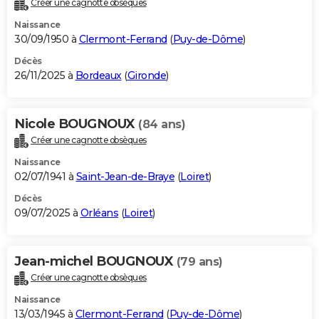
Créer une cagnotte obsèques
City break
Voyage de noces
Climat
Destinations
Voyage nature
Forum
+
PHOTO
Naissance
30/09/1950 à
Clermont-Ferrand
(
Puy-de-Dôme
)
GUIDES D'ACHAT
Décès
26/11/2025 à
Bordeaux
(
Gironde
)
BONS PLANS
CARTE DE VOEUX
Nicole BOUGNOUX
(84 ans)
Carte Bonne année
Carte Pâques
Carte de Noël
Carte Saint-Valentin
Carte d'anniversaire
DICTIONNAIRE
Créer une cagnotte obsèques
Biographies
Expressions
Dictionnaire
Citations
Proverbes
PROGRAMME TV
Naissance
02/07/1941 à
Saint-Jean-de-Braye
(
Loiret
)
COPAINS D'AVANT
Décès
09/07/2025 à
Orléans
(
Loiret
)
Se connecter
Collèges
Universités
Service militaire
S'inscrire
Lycées
Primaires
Entreprises
Avis de recherche
AVIS DE DÉCÈS
FORUM
Jean-michel BOUGNOUX
(79 ans)
Lifestyle
Sport
Television
Cinema
Bricolage
Culture
Auto
Voyage
Créer une cagnotte obsèques
Naissance
13/03/1945 à
Clermont-Ferrand
(
Puy-de-Dôme
)