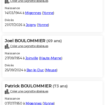
Créer une cagnotte obsèques
City break
Voyage de noces
Climat
Destinations
Voyage nature
Forum
+
PHOTO
Naissance
14/03/1944 à
Migennes
(
Yonne
)
GUIDES D'ACHAT
Décès
21/07/2026 à
Joigny
(
Yonne
)
BONS PLANS
CARTE DE VOEUX
Joel BOULOMMIER
(69 ans)
Carte Bonne année
Carte Pâques
Carte de Noël
Carte Saint-Valentin
Carte d'anniversaire
DICTIONNAIRE
Créer une cagnotte obsèques
Biographies
Expressions
Dictionnaire
Citations
Proverbes
PROGRAMME TV
Naissance
27/09/1954 à
Joinville
(
Haute-Marne
)
COPAINS D'AVANT
Décès
25/09/2024 à
Bar-le-Duc
(
Meuse
)
Se connecter
Collèges
Universités
Service militaire
S'inscrire
Lycées
Primaires
Entreprises
Avis de recherche
AVIS DE DÉCÈS
FORUM
Patrick BOULOMMIER
(73 ans)
Lifestyle
Sport
Television
Cinema
Bricolage
Culture
Auto
Voyage
Créer une cagnotte obsèques
Naissance
07/07/1950 à
Migennes
(
Yonne
)