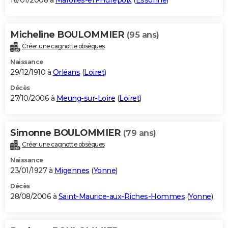
16/01/2008 à
Marolles-en-Hurepoix
(
Essonne
)
Micheline BOULOMMIER
(95 ans)
Créer une cagnotte obsèques
Naissance
29/12/1910 à
Orléans
(
Loiret
)
Décès
27/10/2006 à
Meung-sur-Loire
(
Loiret
)
Simonne BOULOMMIER
(79 ans)
Créer une cagnotte obsèques
Naissance
23/01/1927 à
Migennes
(
Yonne
)
Décès
28/08/2006 à
Saint-Maurice-aux-Riches-Hommes
(
Yonne
)