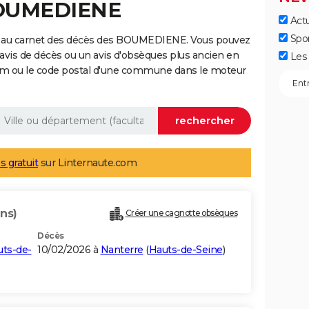
BOUMEDIENE
Actu
Spo
e au carnet des décès des BOUMEDIENE. Vous pouvez
 avis de décès ou un avis d'obsèques plus ancien en
Les 
nom ou le code postal d'une commune dans le moteur
s gratuit
sur Linternaute.com
ns)
Créer une cagnotte obsèques
Décès
ts-de-
10/02/2026 à
Nanterre
(
Hauts-de-Seine
)