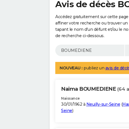
Avis de décès 
Accédez gratuitement sur cette pag
affiner votre recherche ou trouver un
tapant le nom d'un défunt et/ou le 
de recherche ci-dessous.
NOUVEAU :
publiez un
avis de décè
Naima BOUMEDIENE
(64 a
Naissance
30/01/1962 à
Neuilly-sur-Seine
(
Hau
Seine
)