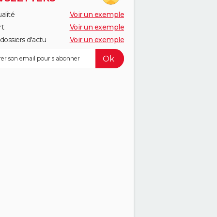
alité
Voir un exemple
rt
Voir un exemple
dossiers d'actu
Voir un exemple