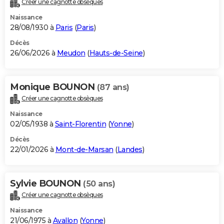
Créer une cagnotte obsèques
City break
Voyage de noces
Climat
Destinations
Voyage nature
Forum
+
PHOTO
Naissance
28/08/1930 à
Paris
(
Paris
)
GUIDES D'ACHAT
Décès
26/06/2026 à
Meudon
(
Hauts-de-Seine
)
BONS PLANS
CARTE DE VOEUX
Monique BOUNON
(87 ans)
Carte Bonne année
Carte Pâques
Carte de Noël
Carte Saint-Valentin
Carte d'anniversaire
DICTIONNAIRE
Créer une cagnotte obsèques
Biographies
Expressions
Dictionnaire
Citations
Proverbes
PROGRAMME TV
Naissance
02/05/1938 à
Saint-Florentin
(
Yonne
)
COPAINS D'AVANT
Décès
22/01/2026 à
Mont-de-Marsan
(
Landes
)
Se connecter
Collèges
Universités
Service militaire
S'inscrire
Lycées
Primaires
Entreprises
Avis de recherche
AVIS DE DÉCÈS
FORUM
Sylvie BOUNON
(50 ans)
Lifestyle
Sport
Television
Cinema
Bricolage
Culture
Auto
Voyage
Créer une cagnotte obsèques
Naissance
21/06/1975 à
Avallon
(
Yonne
)