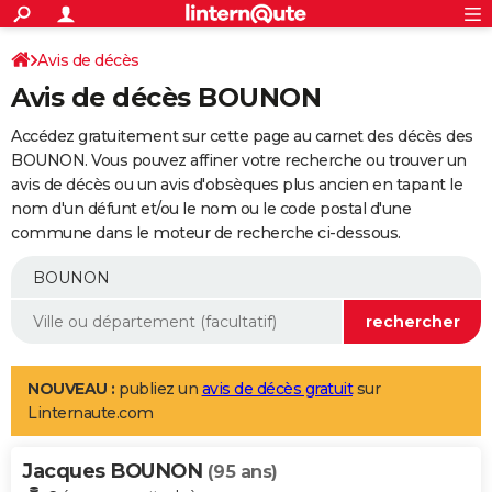
ACTUALITÉS
Connexion
S'inscrire
Avis de décès
Rechercher
Société
Education
Villes
Politique
Faits Divers
Monde
+
SPORT
Avis de décès BOUNON
Football
Cyclisme
Forum
Coupe du monde 2026
Tennis
Rugby
CULTURE
Accédez gratuitement sur cette page au carnet des décès des
TNT
Cinéma
Musique
Programme TV
Streaming
Sorties cinéma
+
BOUNON. Vous pouvez affiner votre recherche ou trouver un
FINANCE
avis de décès ou un avis d'obsèques plus ancien en tapant le
Impôts
Immobilier
Banque
Crédit
Retraite
Epargne
Risques naturels par ville
Assurance
AUTO
nom d'un défunt et/ou le nom ou le code postal d'une
commune dans le moteur de recherche ci-dessous.
Réserver un essai
Berlines
Forum auto
Essais
Citadines
SUV
+
HIGH-TECH
Meilleur smartphone
Ordinateurs
Guide high-tech
Mobiles
Internet
Jeux vidéo
+
BRICOLAGE
Aménagement intérieur
Cuisine
Jardinage
+
Forum
Extérieur
Salle de bains
Rangement
WEEK-END
Escapades
Expositions
Week-end nature
Guides de France
Patrimoine
Musées
+
LIFESTYLE
NOUVEAU :
publiez un
avis de décès gratuit
sur
Linternaute.com
Bien-être
Mode
+
Art de vivre
Loisirs
Modes de vie
SANTE
Jacques BOUNON
Guide de la santé
Médicaments
+
Alimentation
Maladies
Sommeil
(95 ans)
VOYAGE