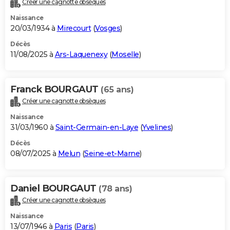
Créer une cagnotte obsèques
City break
Voyage de noces
Climat
Destinations
Voyage nature
Forum
+
PHOTO
Naissance
20/03/1934 à
Mirecourt
(
Vosges
)
GUIDES D'ACHAT
Décès
11/08/2025 à
Ars-Laquenexy
(
Moselle
)
BONS PLANS
CARTE DE VOEUX
Franck BOURGAUT
(65 ans)
Carte Bonne année
Carte Pâques
Carte de Noël
Carte Saint-Valentin
Carte d'anniversaire
DICTIONNAIRE
Créer une cagnotte obsèques
Biographies
Expressions
Dictionnaire
Citations
Proverbes
PROGRAMME TV
Naissance
31/03/1960 à
Saint-Germain-en-Laye
(
Yvelines
)
COPAINS D'AVANT
Décès
08/07/2025 à
Melun
(
Seine-et-Marne
)
Se connecter
Collèges
Universités
Service militaire
S'inscrire
Lycées
Primaires
Entreprises
Avis de recherche
AVIS DE DÉCÈS
FORUM
Daniel BOURGAUT
(78 ans)
Lifestyle
Sport
Television
Cinema
Bricolage
Culture
Auto
Voyage
Créer une cagnotte obsèques
Naissance
13/07/1946 à
Paris
(
Paris
)