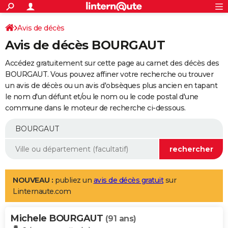
ACTUALITÉS
Connexion
S'inscrire
Avis de décès
Rechercher
Société
Education
Villes
Politique
Faits Divers
Monde
+
SPORT
Avis de décès BOURGAUT
Football
Cyclisme
Forum
Coupe du monde 2026
Tennis
Rugby
CULTURE
Accédez gratuitement sur cette page au carnet des décès des
TNT
Cinéma
Musique
Programme TV
Streaming
Sorties cinéma
+
BOURGAUT. Vous pouvez affiner votre recherche ou trouver
FINANCE
un avis de décès ou un avis d'obsèques plus ancien en tapant
Impôts
Immobilier
Banque
Crédit
Retraite
Epargne
Risques naturels par ville
Assurance
AUTO
le nom d'un défunt et/ou le nom ou le code postal d'une
commune dans le moteur de recherche ci-dessous.
Réserver un essai
Berlines
Forum auto
Essais
Citadines
SUV
+
HIGH-TECH
Meilleur smartphone
Ordinateurs
Guide high-tech
Mobiles
Internet
Jeux vidéo
+
BRICOLAGE
Aménagement intérieur
Cuisine
Jardinage
+
Forum
Extérieur
Salle de bains
Rangement
WEEK-END
Escapades
Expositions
Week-end nature
Guides de France
Patrimoine
Musées
+
LIFESTYLE
NOUVEAU :
publiez un
avis de décès gratuit
sur
Linternaute.com
Bien-être
Mode
+
Art de vivre
Loisirs
Modes de vie
SANTE
Michele BOURGAUT
Guide de la santé
Médicaments
+
Alimentation
Maladies
Sommeil
(91 ans)
VOYAGE