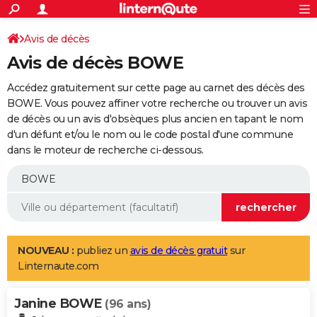
ACTUALITÉS
Connexion
S'inscrire
Avis de décès
Rechercher
Société
Education
Villes
Politique
Faits Divers
Monde
+
SPORT
Avis de décès BOWE
Football
Cyclisme
Forum
Coupe du monde 2026
Tennis
Rugby
CULTURE
Accédez gratuitement sur cette page au carnet des décès des
TNT
Cinéma
Musique
Programme TV
Streaming
Sorties cinéma
+
BOWE. Vous pouvez affiner votre recherche ou trouver un avis
FINANCE
de décès ou un avis d'obsèques plus ancien en tapant le nom
Impôts
Immobilier
Banque
Crédit
Retraite
Epargne
Risques naturels par ville
Assurance
AUTO
d'un défunt et/ou le nom ou le code postal d'une commune
dans le moteur de recherche ci-dessous.
Réserver un essai
Berlines
Forum auto
Essais
Citadines
SUV
+
HIGH-TECH
Meilleur smartphone
Ordinateurs
Guide high-tech
Mobiles
Internet
Jeux vidéo
+
BRICOLAGE
Aménagement intérieur
Cuisine
Jardinage
+
Forum
Extérieur
Salle de bains
Rangement
WEEK-END
Escapades
Expositions
Week-end nature
Guides de France
Patrimoine
Musées
+
LIFESTYLE
NOUVEAU :
publiez un
avis de décès gratuit
sur
Linternaute.com
Bien-être
Mode
+
Art de vivre
Loisirs
Modes de vie
SANTE
Janine BOWE
Guide de la santé
Médicaments
+
Alimentation
Maladies
Sommeil
(96 ans)
VOYAGE