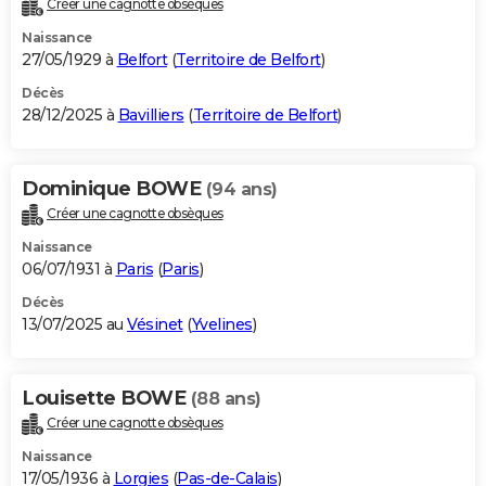
Créer une cagnotte obsèques
City break
Voyage de noces
Climat
Destinations
Voyage nature
Forum
+
PHOTO
Naissance
27/05/1929 à
Belfort
(
Territoire de Belfort
)
GUIDES D'ACHAT
Décès
28/12/2025 à
Bavilliers
(
Territoire de Belfort
)
BONS PLANS
CARTE DE VOEUX
Dominique BOWE
(94 ans)
Carte Bonne année
Carte Pâques
Carte de Noël
Carte Saint-Valentin
Carte d'anniversaire
DICTIONNAIRE
Créer une cagnotte obsèques
Biographies
Expressions
Dictionnaire
Citations
Proverbes
PROGRAMME TV
Naissance
06/07/1931 à
Paris
(
Paris
)
COPAINS D'AVANT
Décès
13/07/2025 au
Vésinet
(
Yvelines
)
Se connecter
Collèges
Universités
Service militaire
S'inscrire
Lycées
Primaires
Entreprises
Avis de recherche
AVIS DE DÉCÈS
FORUM
Louisette BOWE
(88 ans)
Lifestyle
Sport
Television
Cinema
Bricolage
Culture
Auto
Voyage
Créer une cagnotte obsèques
Naissance
17/05/1936 à
Lorgies
(
Pas-de-Calais
)