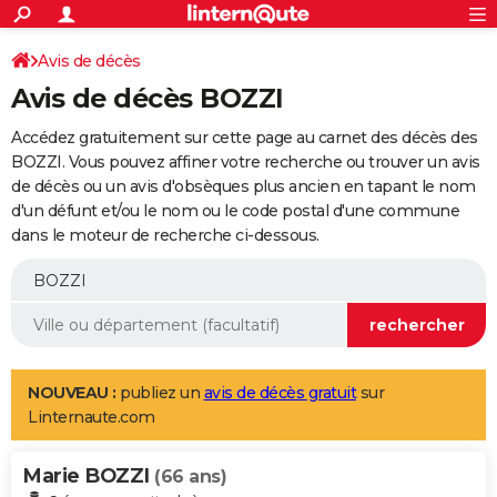
ACTUALITÉS
Connexion
S'inscrire
Avis de décès
Rechercher
Société
Education
Villes
Politique
Faits Divers
Monde
+
SPORT
Avis de décès BOZZI
Football
Cyclisme
Forum
Coupe du monde 2026
Tennis
Rugby
CULTURE
Accédez gratuitement sur cette page au carnet des décès des
TNT
Cinéma
Musique
Programme TV
Streaming
Sorties cinéma
+
BOZZI. Vous pouvez affiner votre recherche ou trouver un avis
FINANCE
de décès ou un avis d'obsèques plus ancien en tapant le nom
Impôts
Immobilier
Banque
Crédit
Retraite
Epargne
Risques naturels par ville
Assurance
AUTO
d'un défunt et/ou le nom ou le code postal d'une commune
dans le moteur de recherche ci-dessous.
Réserver un essai
Berlines
Forum auto
Essais
Citadines
SUV
+
HIGH-TECH
Meilleur smartphone
Ordinateurs
Guide high-tech
Mobiles
Internet
Jeux vidéo
+
BRICOLAGE
Aménagement intérieur
Cuisine
Jardinage
+
Forum
Extérieur
Salle de bains
Rangement
WEEK-END
Escapades
Expositions
Week-end nature
Guides de France
Patrimoine
Musées
+
LIFESTYLE
NOUVEAU :
publiez un
avis de décès gratuit
sur
Linternaute.com
Bien-être
Mode
+
Art de vivre
Loisirs
Modes de vie
SANTE
Marie BOZZI
Guide de la santé
Médicaments
+
Alimentation
Maladies
Sommeil
(66 ans)
VOYAGE