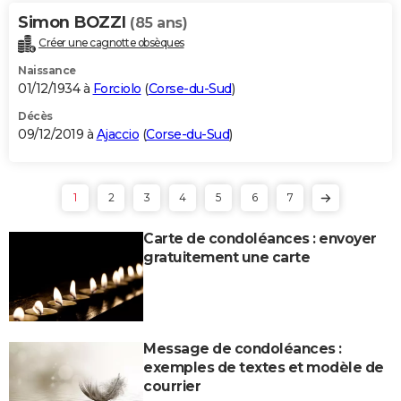
Simon BOZZI
(85 ans)
Créer une cagnotte obsèques
Naissance
01/12/1934 à
Forciolo
(
Corse-du-Sud
)
Décès
09/12/2019 à
Ajaccio
(
Corse-du-Sud
)
1
2
3
4
5
6
7
Carte de condoléances : envoyer
gratuitement une carte
Message de condoléances :
exemples de textes et modèle de
courrier