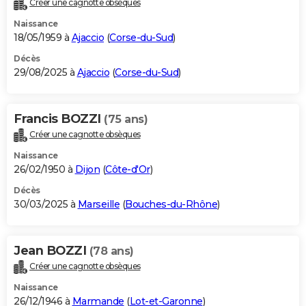
Créer une cagnotte obsèques
City break
Voyage de noces
Climat
Destinations
Voyage nature
Forum
+
PHOTO
Naissance
18/05/1959 à
Ajaccio
(
Corse-du-Sud
)
GUIDES D'ACHAT
Décès
29/08/2025 à
Ajaccio
(
Corse-du-Sud
)
BONS PLANS
CARTE DE VOEUX
Francis BOZZI
(75 ans)
Carte Bonne année
Carte Pâques
Carte de Noël
Carte Saint-Valentin
Carte d'anniversaire
DICTIONNAIRE
Créer une cagnotte obsèques
Biographies
Expressions
Dictionnaire
Citations
Proverbes
PROGRAMME TV
Naissance
26/02/1950 à
Dijon
(
Côte-d'Or
)
COPAINS D'AVANT
Décès
30/03/2025 à
Marseille
(
Bouches-du-Rhône
)
Se connecter
Collèges
Universités
Service militaire
S'inscrire
Lycées
Primaires
Entreprises
Avis de recherche
AVIS DE DÉCÈS
FORUM
Jean BOZZI
(78 ans)
Lifestyle
Sport
Television
Cinema
Bricolage
Culture
Auto
Voyage
Créer une cagnotte obsèques
Naissance
26/12/1946 à
Marmande
(
Lot-et-Garonne
)