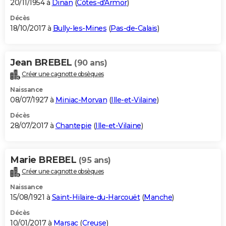
20/11/1954 à
Dinan
(
Côtes-d'Armor
)
Décès
18/10/2017 à
Bully-les-Mines
(
Pas-de-Calais
)
Jean BREBEL
(90 ans)
Créer une cagnotte obsèques
Naissance
08/07/1927 à
Miniac-Morvan
(
Ille-et-Vilaine
)
Décès
28/07/2017 à
Chantepie
(
Ille-et-Vilaine
)
Marie BREBEL
(95 ans)
Créer une cagnotte obsèques
Naissance
15/08/1921 à
Saint-Hilaire-du-Harcouët
(
Manche
)
Décès
10/01/2017 à
Marsac
(
Creuse
)