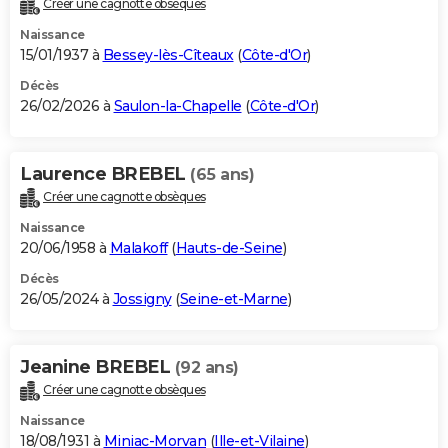
Créer une cagnotte obsèques
City break
Voyage de noces
Climat
Destinations
Voyage nature
Forum
+
PHOTO
Naissance
15/01/1937 à
Bessey-lès-Cîteaux
(
Côte-d'Or
)
GUIDES D'ACHAT
Décès
26/02/2026 à
Saulon-la-Chapelle
(
Côte-d'Or
)
BONS PLANS
CARTE DE VOEUX
Laurence BREBEL
(65 ans)
Carte Bonne année
Carte Pâques
Carte de Noël
Carte Saint-Valentin
Carte d'anniversaire
DICTIONNAIRE
Créer une cagnotte obsèques
Biographies
Expressions
Dictionnaire
Citations
Proverbes
PROGRAMME TV
Naissance
20/06/1958 à
Malakoff
(
Hauts-de-Seine
)
COPAINS D'AVANT
Décès
26/05/2024 à
Jossigny
(
Seine-et-Marne
)
Se connecter
Collèges
Universités
Service militaire
S'inscrire
Lycées
Primaires
Entreprises
Avis de recherche
AVIS DE DÉCÈS
FORUM
Jeanine BREBEL
(92 ans)
Lifestyle
Sport
Television
Cinema
Bricolage
Culture
Auto
Voyage
Créer une cagnotte obsèques
Naissance
18/08/1931 à
Miniac-Morvan
(
Ille-et-Vilaine
)