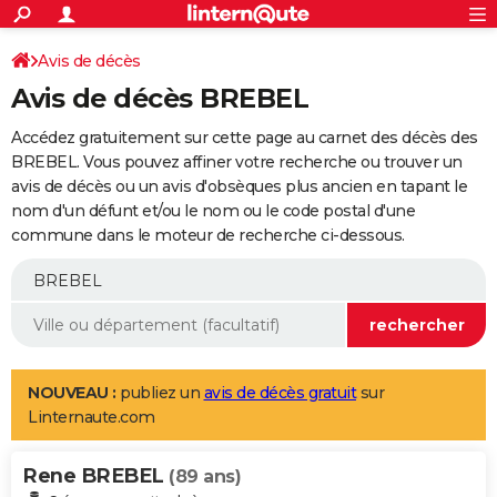
ACTUALITÉS
Connexion
S'inscrire
Avis de décès
Rechercher
Société
Education
Villes
Politique
Faits Divers
Monde
+
SPORT
Avis de décès BREBEL
Football
Cyclisme
Forum
Coupe du monde 2026
Tennis
Rugby
CULTURE
Accédez gratuitement sur cette page au carnet des décès des
TNT
Cinéma
Musique
Programme TV
Streaming
Sorties cinéma
+
BREBEL. Vous pouvez affiner votre recherche ou trouver un
FINANCE
avis de décès ou un avis d'obsèques plus ancien en tapant le
Impôts
Immobilier
Banque
Crédit
Retraite
Epargne
Risques naturels par ville
Assurance
AUTO
nom d'un défunt et/ou le nom ou le code postal d'une
commune dans le moteur de recherche ci-dessous.
Réserver un essai
Berlines
Forum auto
Essais
Citadines
SUV
+
HIGH-TECH
Meilleur smartphone
Ordinateurs
Guide high-tech
Mobiles
Internet
Jeux vidéo
+
BRICOLAGE
Aménagement intérieur
Cuisine
Jardinage
+
Forum
Extérieur
Salle de bains
Rangement
WEEK-END
Escapades
Expositions
Week-end nature
Guides de France
Patrimoine
Musées
+
LIFESTYLE
NOUVEAU :
publiez un
avis de décès gratuit
sur
Linternaute.com
Bien-être
Mode
+
Art de vivre
Loisirs
Modes de vie
SANTE
Rene BREBEL
Guide de la santé
Médicaments
+
Alimentation
Maladies
Sommeil
(89 ans)
VOYAGE