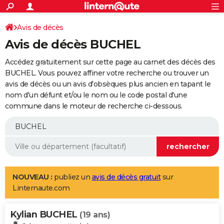
ACTUALITÉS
Connexion
S'inscrire
Avis de décès
Rechercher
Société
Education
Villes
Politique
Faits Divers
Monde
+
SPORT
Avis de décès BUCHEL
Football
Cyclisme
Forum
Coupe du monde 2026
Tennis
Rugby
CULTURE
Accédez gratuitement sur cette page au carnet des décès des
TNT
Cinéma
Musique
Programme TV
Streaming
Sorties cinéma
+
BUCHEL. Vous pouvez affiner votre recherche ou trouver un
FINANCE
avis de décès ou un avis d'obsèques plus ancien en tapant le
Impôts
Immobilier
Banque
Crédit
Retraite
Epargne
Risques naturels par ville
Assurance
AUTO
nom d'un défunt et/ou le nom ou le code postal d'une
commune dans le moteur de recherche ci-dessous.
Réserver un essai
Berlines
Forum auto
Essais
Citadines
SUV
+
HIGH-TECH
Meilleur smartphone
Ordinateurs
Guide high-tech
Mobiles
Internet
Jeux vidéo
+
BRICOLAGE
Aménagement intérieur
Cuisine
Jardinage
+
Forum
Extérieur
Salle de bains
Rangement
WEEK-END
Escapades
Expositions
Week-end nature
Guides de France
Patrimoine
Musées
+
LIFESTYLE
NOUVEAU :
publiez un
avis de décès gratuit
sur
Linternaute.com
Bien-être
Mode
+
Art de vivre
Loisirs
Modes de vie
SANTE
Kylian BUCHEL
Guide de la santé
Médicaments
+
Alimentation
Maladies
Sommeil
(19 ans)
VOYAGE