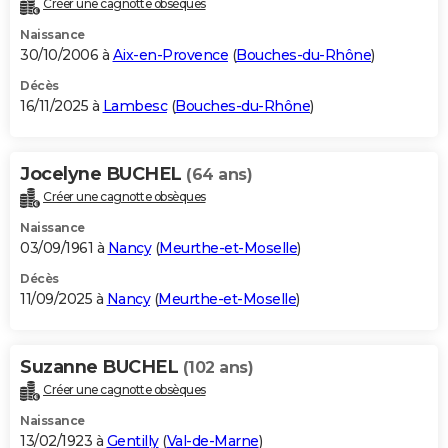
Créer une cagnotte obsèques
City break
Voyage de noces
Climat
Destinations
Voyage nature
Forum
+
PHOTO
Naissance
30/10/2006 à
Aix-en-Provence
(
Bouches-du-Rhône
)
GUIDES D'ACHAT
Décès
16/11/2025 à
Lambesc
(
Bouches-du-Rhône
)
BONS PLANS
CARTE DE VOEUX
Jocelyne BUCHEL
(64 ans)
Carte Bonne année
Carte Pâques
Carte de Noël
Carte Saint-Valentin
Carte d'anniversaire
DICTIONNAIRE
Créer une cagnotte obsèques
Biographies
Expressions
Dictionnaire
Citations
Proverbes
PROGRAMME TV
Naissance
03/09/1961 à
Nancy
(
Meurthe-et-Moselle
)
COPAINS D'AVANT
Décès
11/09/2025 à
Nancy
(
Meurthe-et-Moselle
)
Se connecter
Collèges
Universités
Service militaire
S'inscrire
Lycées
Primaires
Entreprises
Avis de recherche
AVIS DE DÉCÈS
FORUM
Suzanne BUCHEL
(102 ans)
Lifestyle
Sport
Television
Cinema
Bricolage
Culture
Auto
Voyage
Créer une cagnotte obsèques
Naissance
13/02/1923 à
Gentilly
(
Val-de-Marne
)