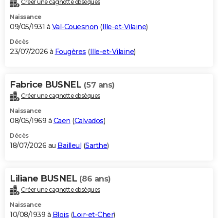
Créer une cagnotte obsèques
City break
Voyage de noces
Climat
Destinations
Voyage nature
Forum
+
PHOTO
Naissance
09/05/1931 à
Val-Couesnon
(
Ille-et-Vilaine
)
GUIDES D'ACHAT
Décès
23/07/2026 à
Fougères
(
Ille-et-Vilaine
)
BONS PLANS
CARTE DE VOEUX
Fabrice BUSNEL
(57 ans)
Carte Bonne année
Carte Pâques
Carte de Noël
Carte Saint-Valentin
Carte d'anniversaire
DICTIONNAIRE
Créer une cagnotte obsèques
Biographies
Expressions
Dictionnaire
Citations
Proverbes
PROGRAMME TV
Naissance
08/05/1969 à
Caen
(
Calvados
)
COPAINS D'AVANT
Décès
18/07/2026 au
Bailleul
(
Sarthe
)
Se connecter
Collèges
Universités
Service militaire
S'inscrire
Lycées
Primaires
Entreprises
Avis de recherche
AVIS DE DÉCÈS
FORUM
Liliane BUSNEL
(86 ans)
Lifestyle
Sport
Television
Cinema
Bricolage
Culture
Auto
Voyage
Créer une cagnotte obsèques
Naissance
10/08/1939 à
Blois
(
Loir-et-Cher
)