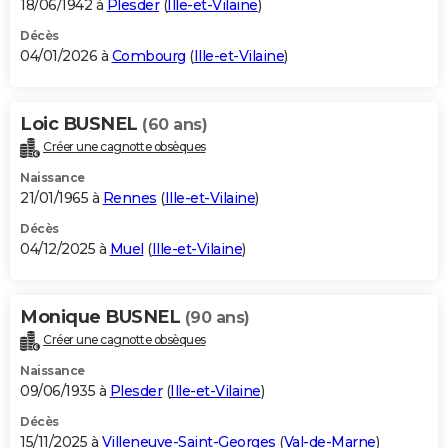
18/06/1942 à
Plesder
(
Ille-et-Vilaine
)
Décès
04/01/2026 à
Combourg
(
Ille-et-Vilaine
)
Loic BUSNEL
(60 ans)
Créer une cagnotte obsèques
Naissance
21/01/1965 à
Rennes
(
Ille-et-Vilaine
)
Décès
04/12/2025 à
Muel
(
Ille-et-Vilaine
)
Monique BUSNEL
(90 ans)
Créer une cagnotte obsèques
Naissance
09/06/1935 à
Plesder
(
Ille-et-Vilaine
)
Décès
15/11/2025 à
Villeneuve-Saint-Georges
(
Val-de-Marne
)