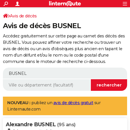
ACTUALITÉS
Connexion
S'inscrire
Avis de décès
Rechercher
Société
Education
Villes
Politique
Faits Divers
Monde
+
SPORT
Avis de décès BUSNEL
Football
Cyclisme
Forum
Coupe du monde 2026
Tennis
Rugby
CULTURE
Accédez gratuitement sur cette page au carnet des décès des
TNT
Cinéma
Musique
Programme TV
Streaming
Sorties cinéma
+
BUSNEL. Vous pouvez affiner votre recherche ou trouver un
FINANCE
avis de décès ou un avis d'obsèques plus ancien en tapant le
Impôts
Immobilier
Banque
Crédit
Retraite
Epargne
Risques naturels par ville
Assurance
AUTO
nom d'un défunt et/ou le nom ou le code postal d'une
commune dans le moteur de recherche ci-dessous.
Réserver un essai
Berlines
Forum auto
Essais
Citadines
SUV
+
HIGH-TECH
Meilleur smartphone
Ordinateurs
Guide high-tech
Mobiles
Internet
Jeux vidéo
+
BRICOLAGE
Aménagement intérieur
Cuisine
Jardinage
+
Forum
Extérieur
Salle de bains
Rangement
WEEK-END
Escapades
Expositions
Week-end nature
Guides de France
Patrimoine
Musées
+
LIFESTYLE
NOUVEAU :
publiez un
avis de décès gratuit
sur
Linternaute.com
Bien-être
Mode
+
Art de vivre
Loisirs
Modes de vie
SANTE
Alexandre BUSNEL
Guide de la santé
Médicaments
+
Alimentation
Maladies
Sommeil
(95 ans)
VOYAGE