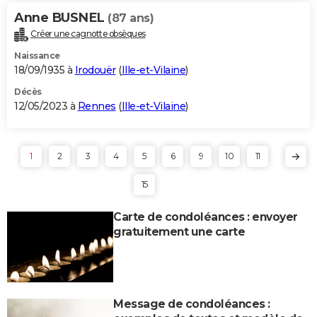
Anne BUSNEL
(87 ans)
Créer une cagnotte obsèques
Naissance
18/09/1935 à
Irodouër
(
Ille-et-Vilaine
)
Décès
12/05/2023 à
Rennes
(
Ille-et-Vilaine
)
1
2
3
4
5
6
9
10
11
15
Carte de condoléances : envoyer
gratuitement une carte
Message de condoléances :