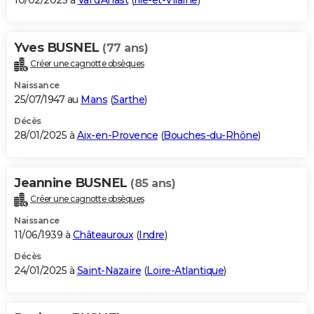
10/02/2025 à
Val d'Anast
(
Ille-et-Vilaine
)
Yves BUSNEL
(77 ans)
Créer une cagnotte obsèques
Naissance
25/07/1947 au
Mans
(
Sarthe
)
Décès
28/01/2025 à
Aix-en-Provence
(
Bouches-du-Rhône
)
Jeannine BUSNEL
(85 ans)
Créer une cagnotte obsèques
Naissance
11/06/1939 à
Châteauroux
(
Indre
)
Décès
24/01/2025 à
Saint-Nazaire
(
Loire-Atlantique
)