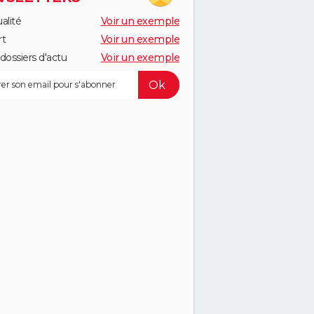
alité
Voir un exemple
rt
Voir un exemple
dossiers d'actu
Voir un exemple