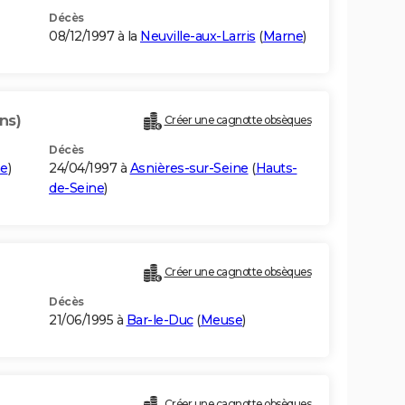
Décès
08/12/1997 à la
Neuville-aux-Larris
(
Marne
)
ns)
Créer une cagnotte obsèques
Décès
ne
)
24/04/1997 à
Asnières-sur-Seine
(
Hauts-
de-Seine
)
Créer une cagnotte obsèques
Décès
21/06/1995 à
Bar-le-Duc
(
Meuse
)
Créer une cagnotte obsèques