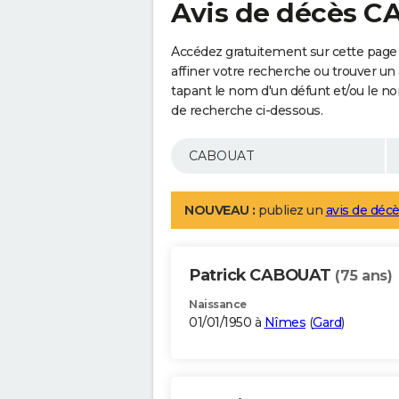
Avis de décès 
Accédez gratuitement sur cette pag
affiner votre recherche ou trouver un
tapant le nom d'un défunt et/ou le 
de recherche ci-dessous.
NOUVEAU :
publiez un
avis de décè
Patrick CABOUAT
(75 ans)
Naissance
01/01/1950 à
Nîmes
(
Gard
)