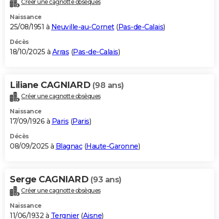
Créer une cagnotte obsèques
City break
Voyage de noces
Climat
Destinations
Voyage nature
Forum
+
PHOTO
Naissance
25/08/1951 à
Neuville-au-Cornet
(
Pas-de-Calais
)
GUIDES D'ACHAT
Décès
18/10/2025 à
Arras
(
Pas-de-Calais
)
BONS PLANS
CARTE DE VOEUX
Liliane CAGNIARD
(98 ans)
Carte Bonne année
Carte Pâques
Carte de Noël
Carte Saint-Valentin
Carte d'anniversaire
DICTIONNAIRE
Créer une cagnotte obsèques
Biographies
Expressions
Dictionnaire
Citations
Proverbes
PROGRAMME TV
Naissance
17/09/1926 à
Paris
(
Paris
)
COPAINS D'AVANT
Décès
08/09/2025 à
Blagnac
(
Haute-Garonne
)
Se connecter
Collèges
Universités
Service militaire
S'inscrire
Lycées
Primaires
Entreprises
Avis de recherche
AVIS DE DÉCÈS
FORUM
Serge CAGNIARD
(93 ans)
Lifestyle
Sport
Television
Cinema
Bricolage
Culture
Auto
Voyage
Créer une cagnotte obsèques
Naissance
11/06/1932 à
Tergnier
(
Aisne
)