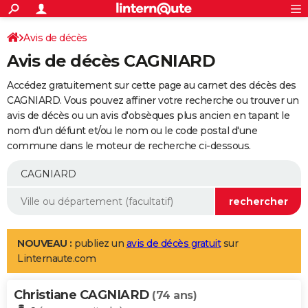
ACTUALITÉS
Connexion
S'inscrire
Avis de décès
Rechercher
Société
Education
Villes
Politique
Faits Divers
Monde
+
SPORT
Avis de décès CAGNIARD
Football
Cyclisme
Forum
Coupe du monde 2026
Tennis
Rugby
CULTURE
Accédez gratuitement sur cette page au carnet des décès des
TNT
Cinéma
Musique
Programme TV
Streaming
Sorties cinéma
+
CAGNIARD. Vous pouvez affiner votre recherche ou trouver un
FINANCE
avis de décès ou un avis d'obsèques plus ancien en tapant le
Impôts
Immobilier
Banque
Crédit
Retraite
Epargne
Risques naturels par ville
Assurance
AUTO
nom d'un défunt et/ou le nom ou le code postal d'une
commune dans le moteur de recherche ci-dessous.
Réserver un essai
Berlines
Forum auto
Essais
Citadines
SUV
+
HIGH-TECH
Meilleur smartphone
Ordinateurs
Guide high-tech
Mobiles
Internet
Jeux vidéo
+
BRICOLAGE
Aménagement intérieur
Cuisine
Jardinage
+
Forum
Extérieur
Salle de bains
Rangement
WEEK-END
Escapades
Expositions
Week-end nature
Guides de France
Patrimoine
Musées
+
LIFESTYLE
NOUVEAU :
publiez un
avis de décès gratuit
sur
Linternaute.com
Bien-être
Mode
+
Art de vivre
Loisirs
Modes de vie
SANTE
Christiane CAGNIARD
Guide de la santé
Médicaments
+
Alimentation
Maladies
Sommeil
(74 ans)
VOYAGE