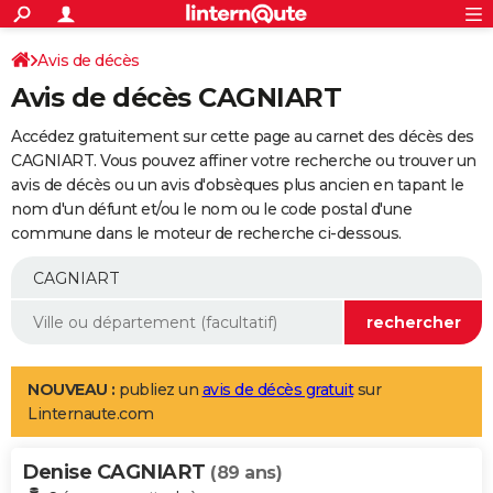
ACTUALITÉS
Connexion
S'inscrire
Avis de décès
Rechercher
Société
Education
Villes
Politique
Faits Divers
Monde
+
SPORT
Avis de décès CAGNIART
Football
Cyclisme
Forum
Coupe du monde 2026
Tennis
Rugby
CULTURE
Accédez gratuitement sur cette page au carnet des décès des
TNT
Cinéma
Musique
Programme TV
Streaming
Sorties cinéma
+
CAGNIART. Vous pouvez affiner votre recherche ou trouver un
FINANCE
avis de décès ou un avis d'obsèques plus ancien en tapant le
Impôts
Immobilier
Banque
Crédit
Retraite
Epargne
Risques naturels par ville
Assurance
AUTO
nom d'un défunt et/ou le nom ou le code postal d'une
commune dans le moteur de recherche ci-dessous.
Réserver un essai
Berlines
Forum auto
Essais
Citadines
SUV
+
HIGH-TECH
Meilleur smartphone
Ordinateurs
Guide high-tech
Mobiles
Internet
Jeux vidéo
+
BRICOLAGE
Aménagement intérieur
Cuisine
Jardinage
+
Forum
Extérieur
Salle de bains
Rangement
WEEK-END
Escapades
Expositions
Week-end nature
Guides de France
Patrimoine
Musées
+
LIFESTYLE
NOUVEAU :
publiez un
avis de décès gratuit
sur
Linternaute.com
Bien-être
Mode
+
Art de vivre
Loisirs
Modes de vie
SANTE
Denise CAGNIART
Guide de la santé
Médicaments
+
Alimentation
Maladies
Sommeil
(89 ans)
VOYAGE