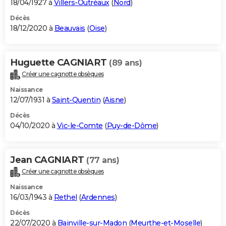
18/04/1927 à
Villers-Outréaux
(
Nord
)
Décès
18/12/2020 à
Beauvais
(
Oise
)
Huguette CAGNIART
(89 ans)
Créer une cagnotte obsèques
Naissance
12/07/1931 à
Saint-Quentin
(
Aisne
)
Décès
04/10/2020 à
Vic-le-Comte
(
Puy-de-Dôme
)
Jean CAGNIART
(77 ans)
Créer une cagnotte obsèques
Naissance
16/03/1943 à
Rethel
(
Ardennes
)
Décès
22/07/2020 à
Bainville-sur-Madon
(
Meurthe-et-Moselle
)