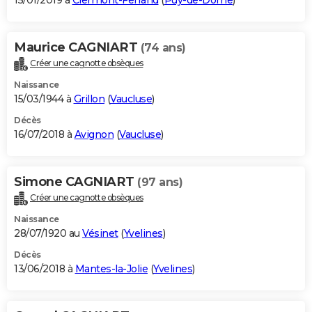
15/01/2019 à
Clermont-Ferrand
(
Puy-de-Dôme
)
Maurice CAGNIART
(74 ans)
Créer une cagnotte obsèques
Naissance
15/03/1944 à
Grillon
(
Vaucluse
)
Décès
16/07/2018 à
Avignon
(
Vaucluse
)
Simone CAGNIART
(97 ans)
Créer une cagnotte obsèques
Naissance
28/07/1920 au
Vésinet
(
Yvelines
)
Décès
13/06/2018 à
Mantes-la-Jolie
(
Yvelines
)