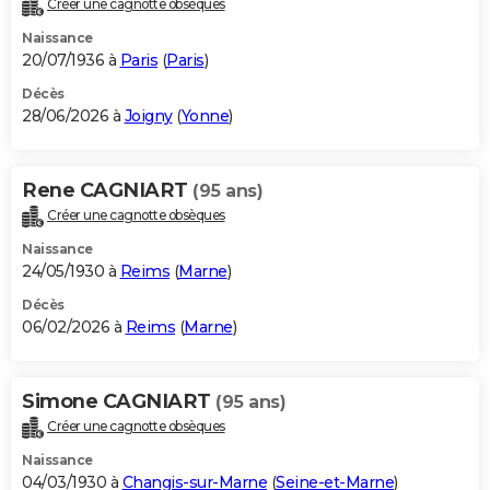
Créer une cagnotte obsèques
City break
Voyage de noces
Climat
Destinations
Voyage nature
Forum
+
PHOTO
Naissance
20/07/1936 à
Paris
(
Paris
)
GUIDES D'ACHAT
Décès
28/06/2026 à
Joigny
(
Yonne
)
BONS PLANS
CARTE DE VOEUX
Rene CAGNIART
(95 ans)
Carte Bonne année
Carte Pâques
Carte de Noël
Carte Saint-Valentin
Carte d'anniversaire
DICTIONNAIRE
Créer une cagnotte obsèques
Biographies
Expressions
Dictionnaire
Citations
Proverbes
PROGRAMME TV
Naissance
24/05/1930 à
Reims
(
Marne
)
COPAINS D'AVANT
Décès
06/02/2026 à
Reims
(
Marne
)
Se connecter
Collèges
Universités
Service militaire
S'inscrire
Lycées
Primaires
Entreprises
Avis de recherche
AVIS DE DÉCÈS
FORUM
Simone CAGNIART
(95 ans)
Lifestyle
Sport
Television
Cinema
Bricolage
Culture
Auto
Voyage
Créer une cagnotte obsèques
Naissance
04/03/1930 à
Changis-sur-Marne
(
Seine-et-Marne
)