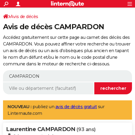
ACTUALITÉS
Connexion
S'inscrire
Avis de décès
Rechercher
Société
Education
Villes
Politique
Faits Divers
Monde
+
SPORT
Avis de décès CAMPARDON
Football
Cyclisme
Forum
Coupe du monde 2026
Tennis
Rugby
CULTURE
Accédez gratuitement sur cette page au carnet des décès des
TNT
Cinéma
Musique
Programme TV
Streaming
Sorties cinéma
+
CAMPARDON. Vous pouvez affiner votre recherche ou trouver
FINANCE
un avis de décès ou un avis d'obsèques plus ancien en tapant
Impôts
Immobilier
Banque
Crédit
Retraite
Epargne
Risques naturels par ville
Assurance
AUTO
le nom d'un défunt et/ou le nom ou le code postal d'une
commune dans le moteur de recherche ci-dessous.
Réserver un essai
Berlines
Forum auto
Essais
Citadines
SUV
+
HIGH-TECH
Meilleur smartphone
Ordinateurs
Guide high-tech
Mobiles
Internet
Jeux vidéo
+
BRICOLAGE
Aménagement intérieur
Cuisine
Jardinage
+
Forum
Extérieur
Salle de bains
Rangement
WEEK-END
Escapades
Expositions
Week-end nature
Guides de France
Patrimoine
Musées
+
LIFESTYLE
NOUVEAU :
publiez un
avis de décès gratuit
sur
Linternaute.com
Bien-être
Mode
+
Art de vivre
Loisirs
Modes de vie
SANTE
Laurentine CAMPARDON
Guide de la santé
Médicaments
+
Alimentation
Maladies
Sommeil
(93 ans)
VOYAGE