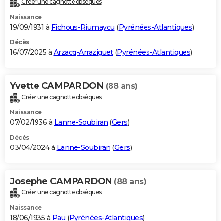
Créer une cagnotte obsèques
City break
Voyage de noces
Climat
Destinations
Voyage nature
Forum
+
PHOTO
Naissance
19/09/1931 à
Fichous-Riumayou
(
Pyrénées-Atlantiques
)
GUIDES D'ACHAT
Décès
16/07/2025 à
Arzacq-Arraziguet
(
Pyrénées-Atlantiques
)
BONS PLANS
CARTE DE VOEUX
Yvette CAMPARDON
(88 ans)
Carte Bonne année
Carte Pâques
Carte de Noël
Carte Saint-Valentin
Carte d'anniversaire
DICTIONNAIRE
Créer une cagnotte obsèques
Biographies
Expressions
Dictionnaire
Citations
Proverbes
PROGRAMME TV
Naissance
07/02/1936 à
Lanne-Soubiran
(
Gers
)
COPAINS D'AVANT
Décès
03/04/2024 à
Lanne-Soubiran
(
Gers
)
Se connecter
Collèges
Universités
Service militaire
S'inscrire
Lycées
Primaires
Entreprises
Avis de recherche
AVIS DE DÉCÈS
FORUM
Josephe CAMPARDON
(88 ans)
Lifestyle
Sport
Television
Cinema
Bricolage
Culture
Auto
Voyage
Créer une cagnotte obsèques
Naissance
18/06/1935 à
Pau
(
Pyrénées-Atlantiques
)