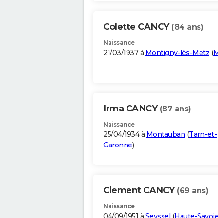
Colette CANCY
(84 ans)
Naissance
21/03/1937 à
Montigny-lès-Metz
(
M
Irma CANCY
(87 ans)
Naissance
25/04/1934 à
Montauban
(
Tarn-et-
Garonne
)
Clement CANCY
(69 ans)
Naissance
04/09/1951 à
Seyssel
(
Haute-Savoi