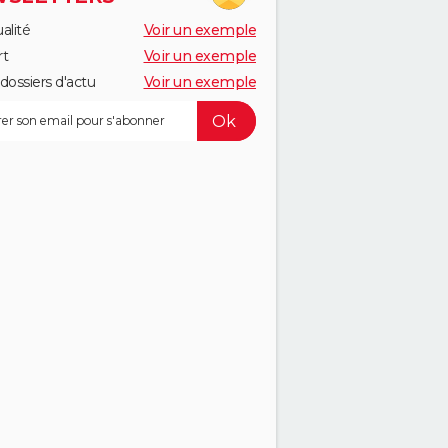
alité
Voir un exemple
rt
Voir un exemple
dossiers d'actu
Voir un exemple