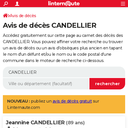
ACTUALITÉS
Connexion
S'inscrire
Avis de décès
Rechercher
Société
Education
Villes
Politique
Faits Divers
Monde
+
SPORT
Avis de décès CANDELLIER
Football
Cyclisme
Forum
Coupe du monde 2026
Tennis
Rugby
CULTURE
Accédez gratuitement sur cette page au carnet des décès des
TNT
Cinéma
Musique
Programme TV
Streaming
Sorties cinéma
+
CANDELLIER. Vous pouvez affiner votre recherche ou trouver
FINANCE
un avis de décès ou un avis d'obsèques plus ancien en tapant
Impôts
Immobilier
Banque
Crédit
Retraite
Epargne
Risques naturels par ville
Assurance
AUTO
le nom d'un défunt et/ou le nom ou le code postal d'une
commune dans le moteur de recherche ci-dessous.
Réserver un essai
Berlines
Forum auto
Essais
Citadines
SUV
+
HIGH-TECH
Meilleur smartphone
Ordinateurs
Guide high-tech
Mobiles
Internet
Jeux vidéo
+
BRICOLAGE
Aménagement intérieur
Cuisine
Jardinage
+
Forum
Extérieur
Salle de bains
Rangement
WEEK-END
Escapades
Expositions
Week-end nature
Guides de France
Patrimoine
Musées
+
LIFESTYLE
NOUVEAU :
publiez un
avis de décès gratuit
sur
Linternaute.com
Bien-être
Mode
+
Art de vivre
Loisirs
Modes de vie
SANTE
Jeannine CANDELLIER
Guide de la santé
Médicaments
+
Alimentation
Maladies
Sommeil
(89 ans)
VOYAGE