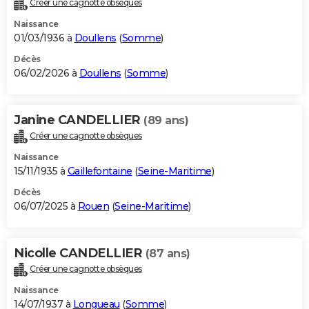
Créer une cagnotte obsèques
City break
Voyage de noces
Climat
Destinations
Voyage nature
Forum
+
PHOTO
Naissance
01/03/1936 à
Doullens
(
Somme
)
GUIDES D'ACHAT
Décès
06/02/2026 à
Doullens
(
Somme
)
BONS PLANS
CARTE DE VOEUX
Janine CANDELLIER
(89 ans)
Carte Bonne année
Carte Pâques
Carte de Noël
Carte Saint-Valentin
Carte d'anniversaire
DICTIONNAIRE
Créer une cagnotte obsèques
Biographies
Expressions
Dictionnaire
Citations
Proverbes
PROGRAMME TV
Naissance
15/11/1935 à
Gaillefontaine
(
Seine-Maritime
)
COPAINS D'AVANT
Décès
06/07/2025 à
Rouen
(
Seine-Maritime
)
Se connecter
Collèges
Universités
Service militaire
S'inscrire
Lycées
Primaires
Entreprises
Avis de recherche
AVIS DE DÉCÈS
FORUM
Nicolle CANDELLIER
(87 ans)
Lifestyle
Sport
Television
Cinema
Bricolage
Culture
Auto
Voyage
Créer une cagnotte obsèques
Naissance
14/07/1937 à
Longueau
(
Somme
)