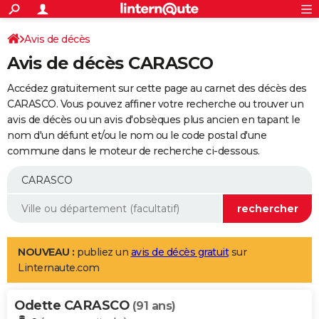
ACTUALITÉS
Connexion
S'inscrire
Avis de décès
Rechercher
Société
Education
Villes
Politique
Faits Divers
Monde
+
SPORT
Avis de décès CARASCO
Football
Cyclisme
Forum
Coupe du monde 2026
Tennis
Rugby
CULTURE
Accédez gratuitement sur cette page au carnet des décès des
TNT
Cinéma
Musique
Programme TV
Streaming
Sorties cinéma
+
CARASCO. Vous pouvez affiner votre recherche ou trouver un
FINANCE
avis de décès ou un avis d'obsèques plus ancien en tapant le
Impôts
Immobilier
Banque
Crédit
Retraite
Epargne
Risques naturels par ville
Assurance
AUTO
nom d'un défunt et/ou le nom ou le code postal d'une
commune dans le moteur de recherche ci-dessous.
Réserver un essai
Berlines
Forum auto
Essais
Citadines
SUV
+
HIGH-TECH
Meilleur smartphone
Ordinateurs
Guide high-tech
Mobiles
Internet
Jeux vidéo
+
BRICOLAGE
Aménagement intérieur
Cuisine
Jardinage
+
Forum
Extérieur
Salle de bains
Rangement
WEEK-END
Escapades
Expositions
Week-end nature
Guides de France
Patrimoine
Musées
+
LIFESTYLE
NOUVEAU :
publiez un
avis de décès gratuit
sur
Linternaute.com
Bien-être
Mode
+
Art de vivre
Loisirs
Modes de vie
SANTE
Odette CARASCO
Guide de la santé
Médicaments
+
Alimentation
Maladies
Sommeil
(91 ans)
VOYAGE