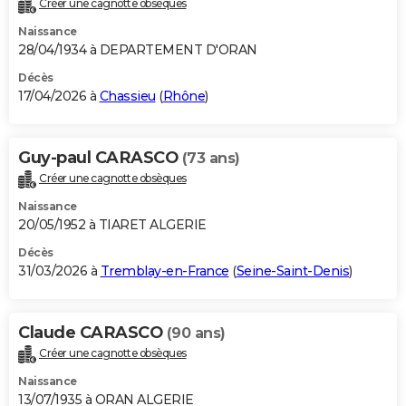
Créer une cagnotte obsèques
City break
Voyage de noces
Climat
Destinations
Voyage nature
Forum
+
PHOTO
Naissance
28/04/1934 à DEPARTEMENT D'ORAN
GUIDES D'ACHAT
Décès
17/04/2026 à
Chassieu
(
Rhône
)
BONS PLANS
CARTE DE VOEUX
Guy-paul CARASCO
(73 ans)
Carte Bonne année
Carte Pâques
Carte de Noël
Carte Saint-Valentin
Carte d'anniversaire
DICTIONNAIRE
Créer une cagnotte obsèques
Biographies
Expressions
Dictionnaire
Citations
Proverbes
PROGRAMME TV
Naissance
20/05/1952 à TIARET ALGERIE
COPAINS D'AVANT
Décès
31/03/2026 à
Tremblay-en-France
(
Seine-Saint-Denis
)
Se connecter
Collèges
Universités
Service militaire
S'inscrire
Lycées
Primaires
Entreprises
Avis de recherche
AVIS DE DÉCÈS
FORUM
Claude CARASCO
(90 ans)
Lifestyle
Sport
Television
Cinema
Bricolage
Culture
Auto
Voyage
Créer une cagnotte obsèques
Naissance
13/07/1935 à ORAN ALGERIE