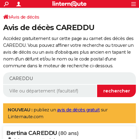
ACTUALITÉS
Connexion
S'inscrire
Avis de décès
Rechercher
Société
Education
Villes
Politique
Faits Divers
Monde
+
SPORT
Avis de décès CAREDDU
Football
Cyclisme
Forum
Coupe du monde 2026
Tennis
Rugby
CULTURE
Accédez gratuitement sur cette page au carnet des décès des
TNT
Cinéma
Musique
Programme TV
Streaming
Sorties cinéma
+
CAREDDU. Vous pouvez affiner votre recherche ou trouver un
FINANCE
avis de décès ou un avis d'obsèques plus ancien en tapant le
Impôts
Immobilier
Banque
Crédit
Retraite
Epargne
Risques naturels par ville
Assurance
AUTO
nom d'un défunt et/ou le nom ou le code postal d'une
commune dans le moteur de recherche ci-dessous.
Réserver un essai
Berlines
Forum auto
Essais
Citadines
SUV
+
HIGH-TECH
Meilleur smartphone
Ordinateurs
Guide high-tech
Mobiles
Internet
Jeux vidéo
+
BRICOLAGE
Aménagement intérieur
Cuisine
Jardinage
+
Forum
Extérieur
Salle de bains
Rangement
WEEK-END
Escapades
Expositions
Week-end nature
Guides de France
Patrimoine
Musées
+
LIFESTYLE
NOUVEAU :
publiez un
avis de décès gratuit
sur
Linternaute.com
Bien-être
Mode
+
Art de vivre
Loisirs
Modes de vie
SANTE
Bertina CAREDDU
Guide de la santé
Médicaments
+
Alimentation
Maladies
Sommeil
(80 ans)
VOYAGE