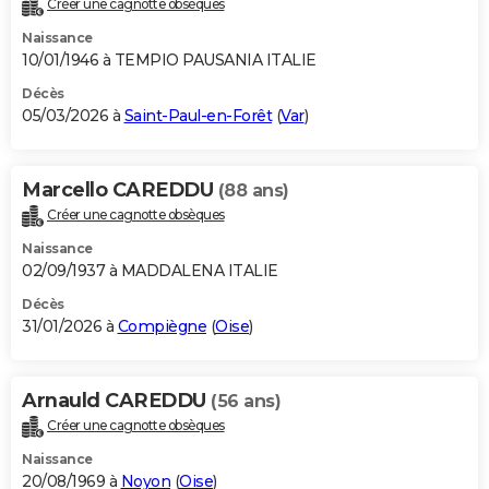
Créer une cagnotte obsèques
City break
Voyage de noces
Climat
Destinations
Voyage nature
Forum
+
PHOTO
Naissance
10/01/1946 à TEMPIO PAUSANIA ITALIE
GUIDES D'ACHAT
Décès
05/03/2026 à
Saint-Paul-en-Forêt
(
Var
)
BONS PLANS
CARTE DE VOEUX
Marcello CAREDDU
(88 ans)
Carte Bonne année
Carte Pâques
Carte de Noël
Carte Saint-Valentin
Carte d'anniversaire
DICTIONNAIRE
Créer une cagnotte obsèques
Biographies
Expressions
Dictionnaire
Citations
Proverbes
PROGRAMME TV
Naissance
02/09/1937 à MADDALENA ITALIE
COPAINS D'AVANT
Décès
31/01/2026 à
Compiègne
(
Oise
)
Se connecter
Collèges
Universités
Service militaire
S'inscrire
Lycées
Primaires
Entreprises
Avis de recherche
AVIS DE DÉCÈS
FORUM
Arnauld CAREDDU
(56 ans)
Lifestyle
Sport
Television
Cinema
Bricolage
Culture
Auto
Voyage
Créer une cagnotte obsèques
Naissance
20/08/1969 à
Noyon
(
Oise
)