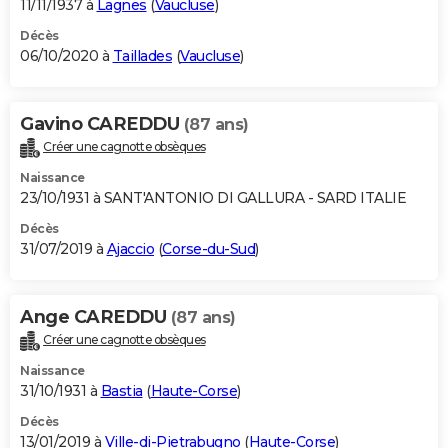
11/11/1937 à
Lagnes
(
Vaucluse
)
Décès
06/10/2020 à
Taillades
(
Vaucluse
)
Gavino CAREDDU
(87 ans)
Créer une cagnotte obsèques
Naissance
23/10/1931 à SANT'ANTONIO DI GALLURA - SARD ITALIE
Décès
31/07/2019 à
Ajaccio
(
Corse-du-Sud
)
Ange CAREDDU
(87 ans)
Créer une cagnotte obsèques
Naissance
31/10/1931 à
Bastia
(
Haute-Corse
)
Décès
13/01/2019 à
Ville-di-Pietrabugno
(
Haute-Corse
)