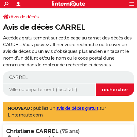
ACTUALITÉS
Connexion
S'inscrire
Avis de décès
Rechercher
Société
Education
Villes
Politique
Faits Divers
Monde
+
SPORT
Avis de décès CARREL
Football
Cyclisme
Forum
Coupe du monde 2026
Tennis
Rugby
CULTURE
Accédez gratuitement sur cette page au carnet des décès des
TNT
Cinéma
Musique
Programme TV
Streaming
Sorties cinéma
+
CARREL. Vous pouvez affiner votre recherche ou trouver un
FINANCE
avis de décès ou un avis d'obsèques plus ancien en tapant le
Impôts
Immobilier
Banque
Crédit
Retraite
Epargne
Risques naturels par ville
Assurance
AUTO
nom d'un défunt et/ou le nom ou le code postal d'une
commune dans le moteur de recherche ci-dessous.
Réserver un essai
Berlines
Forum auto
Essais
Citadines
SUV
+
HIGH-TECH
Meilleur smartphone
Ordinateurs
Guide high-tech
Mobiles
Internet
Jeux vidéo
+
BRICOLAGE
Aménagement intérieur
Cuisine
Jardinage
+
Forum
Extérieur
Salle de bains
Rangement
WEEK-END
Escapades
Expositions
Week-end nature
Guides de France
Patrimoine
Musées
+
LIFESTYLE
NOUVEAU :
publiez un
avis de décès gratuit
sur
Linternaute.com
Bien-être
Mode
+
Art de vivre
Loisirs
Modes de vie
SANTE
Christiane CARREL
Guide de la santé
Médicaments
+
Alimentation
Maladies
Sommeil
(75 ans)
VOYAGE