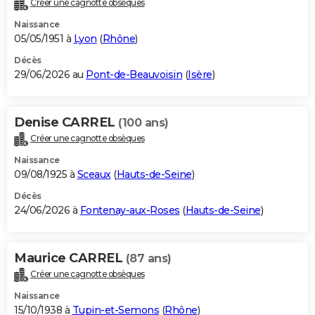
Créer une cagnotte obsèques
City break
Voyage de noces
Climat
Destinations
Voyage nature
Forum
+
PHOTO
Naissance
05/05/1951 à
Lyon
(
Rhône
)
GUIDES D'ACHAT
Décès
29/06/2026 au
Pont-de-Beauvoisin
(
Isère
)
BONS PLANS
CARTE DE VOEUX
Denise CARREL
(100 ans)
Carte Bonne année
Carte Pâques
Carte de Noël
Carte Saint-Valentin
Carte d'anniversaire
DICTIONNAIRE
Créer une cagnotte obsèques
Biographies
Expressions
Dictionnaire
Citations
Proverbes
PROGRAMME TV
Naissance
09/08/1925 à
Sceaux
(
Hauts-de-Seine
)
COPAINS D'AVANT
Décès
24/06/2026 à
Fontenay-aux-Roses
(
Hauts-de-Seine
)
Se connecter
Collèges
Universités
Service militaire
S'inscrire
Lycées
Primaires
Entreprises
Avis de recherche
AVIS DE DÉCÈS
FORUM
Maurice CARREL
(87 ans)
Lifestyle
Sport
Television
Cinema
Bricolage
Culture
Auto
Voyage
Créer une cagnotte obsèques
Naissance
15/10/1938 à
Tupin-et-Semons
(
Rhône
)