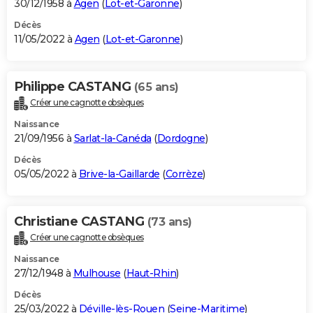
30/12/1958 à
Agen
(
Lot-et-Garonne
)
Décès
11/05/2022 à
Agen
(
Lot-et-Garonne
)
Philippe CASTANG
(65 ans)
Créer une cagnotte obsèques
Naissance
21/09/1956 à
Sarlat-la-Canéda
(
Dordogne
)
Décès
05/05/2022 à
Brive-la-Gaillarde
(
Corrèze
)
Christiane CASTANG
(73 ans)
Créer une cagnotte obsèques
Naissance
27/12/1948 à
Mulhouse
(
Haut-Rhin
)
Décès
25/03/2022 à
Déville-lès-Rouen
(
Seine-Maritime
)