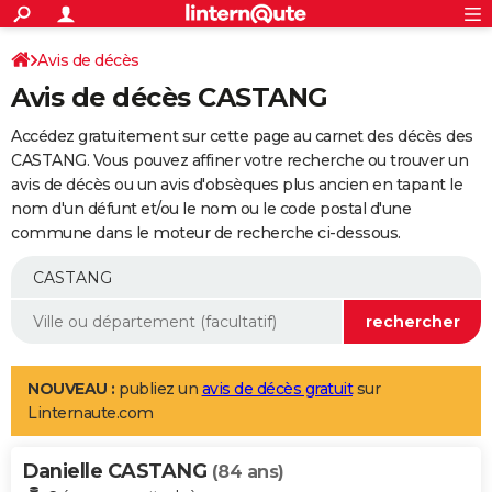
ACTUALITÉS
Connexion
S'inscrire
Avis de décès
Rechercher
Société
Education
Villes
Politique
Faits Divers
Monde
+
SPORT
Avis de décès CASTANG
Football
Cyclisme
Forum
Coupe du monde 2026
Tennis
Rugby
CULTURE
Accédez gratuitement sur cette page au carnet des décès des
TNT
Cinéma
Musique
Programme TV
Streaming
Sorties cinéma
+
CASTANG. Vous pouvez affiner votre recherche ou trouver un
FINANCE
avis de décès ou un avis d'obsèques plus ancien en tapant le
Impôts
Immobilier
Banque
Crédit
Retraite
Epargne
Risques naturels par ville
Assurance
AUTO
nom d'un défunt et/ou le nom ou le code postal d'une
commune dans le moteur de recherche ci-dessous.
Réserver un essai
Berlines
Forum auto
Essais
Citadines
SUV
+
HIGH-TECH
Meilleur smartphone
Ordinateurs
Guide high-tech
Mobiles
Internet
Jeux vidéo
+
BRICOLAGE
Aménagement intérieur
Cuisine
Jardinage
+
Forum
Extérieur
Salle de bains
Rangement
WEEK-END
Escapades
Expositions
Week-end nature
Guides de France
Patrimoine
Musées
+
LIFESTYLE
NOUVEAU :
publiez un
avis de décès gratuit
sur
Linternaute.com
Bien-être
Mode
+
Art de vivre
Loisirs
Modes de vie
SANTE
Danielle CASTANG
Guide de la santé
Médicaments
+
Alimentation
Maladies
Sommeil
(84 ans)
VOYAGE