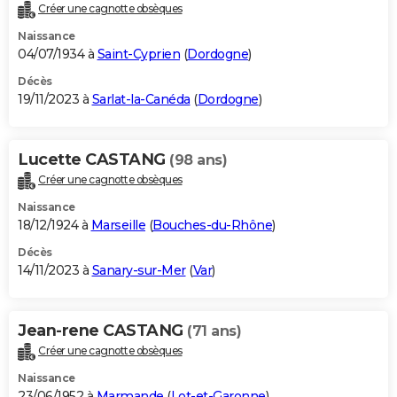
Créer une cagnotte obsèques
Naissance
04/07/1934 à
Saint-Cyprien
(
Dordogne
)
Décès
19/11/2023 à
Sarlat-la-Canéda
(
Dordogne
)
Lucette CASTANG
(98 ans)
Créer une cagnotte obsèques
Naissance
18/12/1924 à
Marseille
(
Bouches-du-Rhône
)
Décès
14/11/2023 à
Sanary-sur-Mer
(
Var
)
Jean-rene CASTANG
(71 ans)
Créer une cagnotte obsèques
Naissance
23/06/1952 à
Marmande
(
Lot-et-Garonne
)