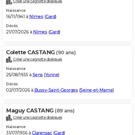
Créer une cagnotte obsèques
City break
Voyage de noces
Climat
Destinations
Voyage nature
Forum
+
PHOTO
Naissance
16/11/1941 à
Nîmes
(
Gard
)
GUIDES D'ACHAT
Décès
21/07/2026 à
Nîmes
(
Gard
)
BONS PLANS
CARTE DE VOEUX
Colette CASTANG
(90 ans)
Carte Bonne année
Carte Pâques
Carte de Noël
Carte Saint-Valentin
Carte d'anniversaire
DICTIONNAIRE
Créer une cagnotte obsèques
Biographies
Expressions
Dictionnaire
Citations
Proverbes
PROGRAMME TV
Naissance
25/08/1935 à
Sens
(
Yonne
)
COPAINS D'AVANT
Décès
02/07/2026 à
Bussy-Saint-Georges
(
Seine-et-Marne
)
Se connecter
Collèges
Universités
Service militaire
S'inscrire
Lycées
Primaires
Entreprises
Avis de recherche
AVIS DE DÉCÈS
FORUM
Maguy CASTANG
(89 ans)
Lifestyle
Sport
Television
Cinema
Bricolage
Culture
Auto
Voyage
Créer une cagnotte obsèques
Naissance
31/07/1936 à
Clarensac
(
Gard
)