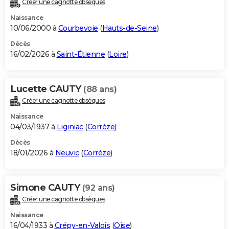
Créer une cagnotte obsèques
City break
Voyage de noces
Climat
Destinations
Voyage nature
Forum
+
PHOTO
Naissance
10/06/2000 à
Courbevoie
(
Hauts-de-Seine
)
GUIDES D'ACHAT
Décès
16/02/2026 à
Saint-Étienne
(
Loire
)
BONS PLANS
CARTE DE VOEUX
Lucette CAUTY
(88 ans)
Carte Bonne année
Carte Pâques
Carte de Noël
Carte Saint-Valentin
Carte d'anniversaire
DICTIONNAIRE
Créer une cagnotte obsèques
Biographies
Expressions
Dictionnaire
Citations
Proverbes
PROGRAMME TV
Naissance
04/03/1937 à
Liginiac
(
Corrèze
)
COPAINS D'AVANT
Décès
18/01/2026 à
Neuvic
(
Corrèze
)
Se connecter
Collèges
Universités
Service militaire
S'inscrire
Lycées
Primaires
Entreprises
Avis de recherche
AVIS DE DÉCÈS
FORUM
Simone CAUTY
(92 ans)
Lifestyle
Sport
Television
Cinema
Bricolage
Culture
Auto
Voyage
Créer une cagnotte obsèques
Naissance
16/04/1933 à
Crépy-en-Valois
(
Oise
)