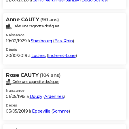
22/07/2020 à
Saint-Martin-de-Sanzay
(
Deux-Sèvres
)
Anne CAUTY
(90 ans)
Créer une cagnotte obsèques
Naissance
19/02/1929 à
Strasbourg
(
Bas-Rhin
)
Décès
20/10/2019 à
Loches
(
Indre-et-Loire
)
Rose CAUTY
(104 ans)
Créer une cagnotte obsèques
Naissance
01/05/1915 à
Douzy
(
Ardennes
)
Décès
03/05/2019 à
Eppeville
(
Somme
)