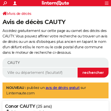
ACTUALITÉS
Connexion
S'inscrire
Avis de décès
Rechercher
Société
Education
Villes
Politique
Faits Divers
Monde
+
SPORT
Avis de décès CAUTY
Football
Cyclisme
Forum
Coupe du monde 2026
Tennis
Rugby
CULTURE
Accédez gratuitement sur cette page au carnet des décès des
TNT
Cinéma
Musique
Programme TV
Streaming
Sorties cinéma
+
CAUTY. Vous pouvez affiner votre recherche ou trouver un avis
FINANCE
de décès ou un avis d'obsèques plus ancien en tapant le nom
Impôts
Immobilier
Banque
Crédit
Retraite
Epargne
Risques naturels par ville
Assurance
AUTO
d'un défunt et/ou le nom ou le code postal d'une commune
dans le moteur de recherche ci-dessous.
Réserver un essai
Berlines
Forum auto
Essais
Citadines
SUV
+
HIGH-TECH
Meilleur smartphone
Ordinateurs
Guide high-tech
Mobiles
Internet
Jeux vidéo
+
BRICOLAGE
Aménagement intérieur
Cuisine
Jardinage
+
Forum
Extérieur
Salle de bains
Rangement
WEEK-END
Escapades
Expositions
Week-end nature
Guides de France
Patrimoine
Musées
+
LIFESTYLE
NOUVEAU :
publiez un
avis de décès gratuit
sur
Linternaute.com
Bien-être
Mode
+
Art de vivre
Loisirs
Modes de vie
SANTE
Conor CAUTY
Guide de la santé
Médicaments
+
Alimentation
Maladies
Sommeil
(25 ans)
VOYAGE