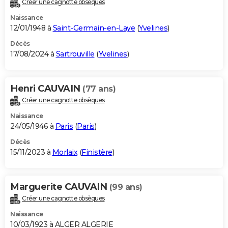
Créer une cagnotte obsèques
City break
Voyage de noces
Climat
Destinations
Voyage nature
Forum
+
PHOTO
Naissance
12/01/1948 à
Saint-Germain-en-Laye
(
Yvelines
)
GUIDES D'ACHAT
Décès
17/08/2024 à
Sartrouville
(
Yvelines
)
BONS PLANS
CARTE DE VOEUX
Henri CAUVAIN
(77 ans)
Carte Bonne année
Carte Pâques
Carte de Noël
Carte Saint-Valentin
Carte d'anniversaire
DICTIONNAIRE
Créer une cagnotte obsèques
Biographies
Expressions
Dictionnaire
Citations
Proverbes
PROGRAMME TV
Naissance
24/05/1946 à
Paris
(
Paris
)
COPAINS D'AVANT
Décès
15/11/2023 à
Morlaix
(
Finistère
)
Se connecter
Collèges
Universités
Service militaire
S'inscrire
Lycées
Primaires
Entreprises
Avis de recherche
AVIS DE DÉCÈS
FORUM
Marguerite CAUVAIN
(99 ans)
Lifestyle
Sport
Television
Cinema
Bricolage
Culture
Auto
Voyage
Créer une cagnotte obsèques
Naissance
10/03/1923 à ALGER ALGERIE