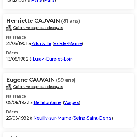
15/12/1987 à
Paris
(
Paris
)
Henriette CAUVAIN
(81 ans)
Créer une cagnotte obsèques
Naissance
21/05/1901 à
Alfortville
(
Val-de-Marne
)
Décès
13/08/1982 à
Luray
(
Eure-et-Loir
)
Eugene CAUVAIN
(59 ans)
Créer une cagnotte obsèques
Naissance
05/06/1922 à
Bellefontaine
(
Vosges
)
Décès
25/03/1982 à
Neuilly-sur-Marne
(
Seine-Saint-Denis
)