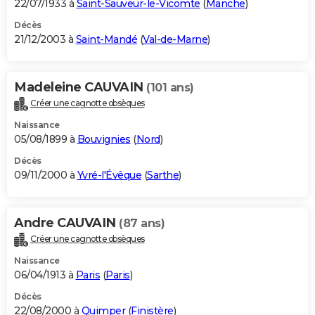
22/07/1933 à
Saint-Sauveur-le-Vicomte
(
Manche
)
Décès
21/12/2003 à
Saint-Mandé
(
Val-de-Marne
)
Madeleine CAUVAIN
(101 ans)
Créer une cagnotte obsèques
Naissance
05/08/1899 à
Bouvignies
(
Nord
)
Décès
09/11/2000 à
Yvré-l'Évêque
(
Sarthe
)
Andre CAUVAIN
(87 ans)
Créer une cagnotte obsèques
Naissance
06/04/1913 à
Paris
(
Paris
)
Décès
22/08/2000 à
Quimper
(
Finistère
)