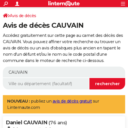
ACTUALITÉS
Connexion
S'inscrire
Avis de décès
Rechercher
Société
Education
Villes
Politique
Faits Divers
Monde
+
SPORT
Avis de décès CAUVAIN
Football
Cyclisme
Forum
Coupe du monde 2026
Tennis
Rugby
CULTURE
Accédez gratuitement sur cette page au carnet des décès des
TNT
Cinéma
Musique
Programme TV
Streaming
Sorties cinéma
+
CAUVAIN. Vous pouvez affiner votre recherche ou trouver un
FINANCE
avis de décès ou un avis d'obsèques plus ancien en tapant le
Impôts
Immobilier
Banque
Crédit
Retraite
Epargne
Risques naturels par ville
Assurance
AUTO
nom d'un défunt et/ou le nom ou le code postal d'une
commune dans le moteur de recherche ci-dessous.
Réserver un essai
Berlines
Forum auto
Essais
Citadines
SUV
+
HIGH-TECH
Meilleur smartphone
Ordinateurs
Guide high-tech
Mobiles
Internet
Jeux vidéo
+
BRICOLAGE
Aménagement intérieur
Cuisine
Jardinage
+
Forum
Extérieur
Salle de bains
Rangement
WEEK-END
Escapades
Expositions
Week-end nature
Guides de France
Patrimoine
Musées
+
LIFESTYLE
NOUVEAU :
publiez un
avis de décès gratuit
sur
Linternaute.com
Bien-être
Mode
+
Art de vivre
Loisirs
Modes de vie
SANTE
Daniel CAUVAIN
Guide de la santé
Médicaments
+
Alimentation
Maladies
Sommeil
(76 ans)
VOYAGE